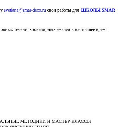
ту
svetlana@smar-deco.ru
свои работы для
ШКОЛЫ SMAR
.
сновных течениях ювелирных эмалей в настоящее время.
ком участия в выставках.