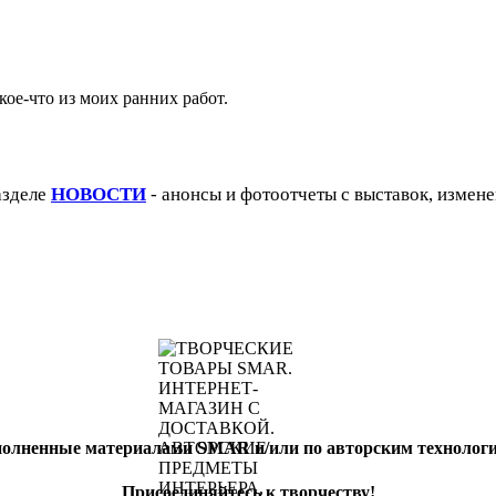
кое-что из моих ранних работ.
азделе
НОВОСТИ
- анонсы и фотоотчеты с выставок, измене
полненные материалами SMAR и/или по авторским техноло
Присоединяйтесь к творчеству!