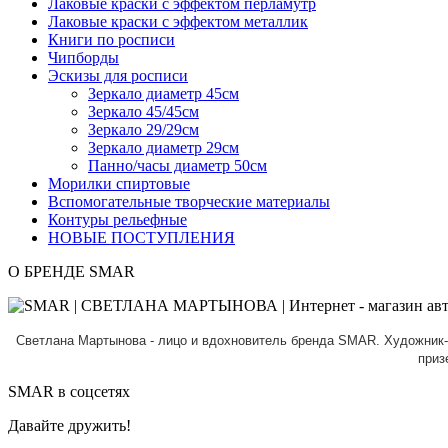
Лаковые краски с эффектом перламутр
Лаковые краски с эффектом металлик
Книги по росписи
Чипборды
Эскизы для росписи
Зеркало диаметр 45см
Зеркало 45/45см
Зеркало 29/29см
Зеркало диаметр 29см
Панно/часы диаметр 50см
Морилки спиртовые
Вспомогательные творческие материалы
Контуры рельефные
НОВЫЕ ПОСТУПЛЕНИЯ
О БРЕНДЕ SMAR
Светлана Мартынова - лицо и вдохновитель бренда SMAR.
Художник-
приз
SMAR в соцсетях
Давайте дружить!