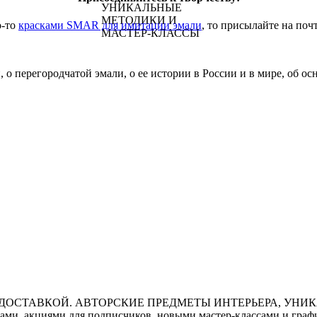
о-то
красками SMAR для имитации эмали
, то присылайте на поч
 о перегородчатой эмали, о ее истории в России и в мире, об о
ми, акциями для подписчиков, новыми мастер-классами и графи