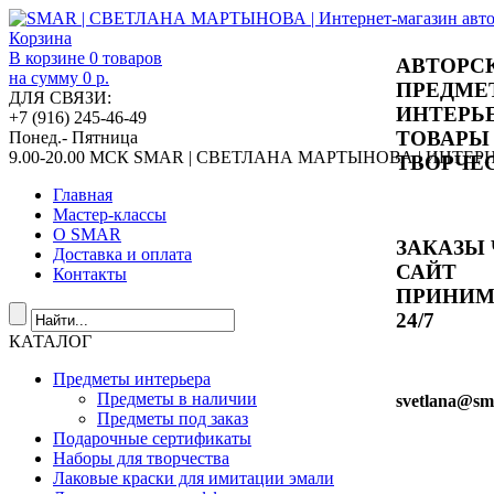
Корзина
В корзине
0
товаров
АВТОРС
на сумму
0 р.
ПРЕДМЕ
ДЛЯ СВЯЗИ:
ИНТЕРЬ
+7 (916) 245-46-49
ТОВАРЫ
Понед.- Пятница
9.00-20.00 МСК
SMAR | СВЕТЛАНА МАРТЫНОВА | ИНТЕ
ТВОРЧЕ
Главная
Мастер-классы
О SMAR
ЗАКАЗЫ 
Доставка и оплата
САЙТ
Контакты
ПРИНИ
24/7
КАТАЛОГ
Предметы интерьера
Предметы в наличии
svetlana
@sma
Предметы под заказ
Подарочные сертификаты
Наборы для творчества
Лаковые краски для имитации эмали