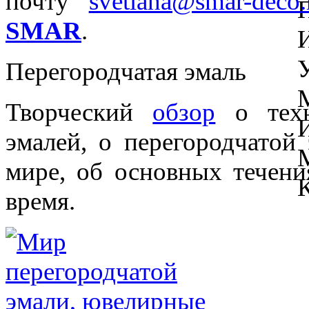
почту
svetlana@smar-deco.
SMAR
.
Перегородчатая эмаль
Творческий
обзор
о техн
эмалей, о перегородчатой
мире, об основных течени
время.