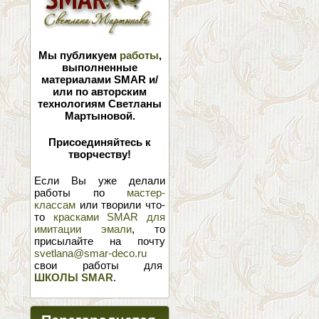
Мы публикуем
работы
,
выполненные
материалами SMAR и/
или по авторским
технологиям Светланы
Мартыновой.
Присоединяйтесь к
творчеству!
Если Вы уже делали
работы по
мастер-
классам
или творили что-
то
красками SMAR для
имитации эмали
, то
присылайте на почту
svetlana@smar-deco.ru
свои работы для
ШКОЛЫ SMAR
.