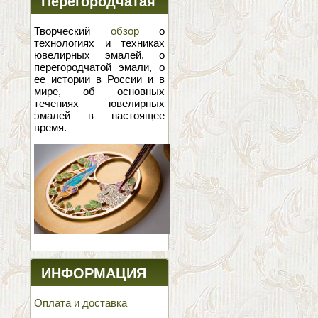
Перегородчатая
эмаль
Творческий
обзор
о
технологиях и техниках
ювелирных эмалей, о
перегородчатой эмали, о
ее истории в России и в
мире, об основных
течениях ювелирных
эмалей в настоящее
время.
ИНФОРМАЦИЯ
Оплата и доставка