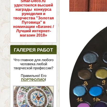
Smar-Deco.ru
удостоился высшей
награды конкурса
рукоделия и
творчества "Золотая
Пуговица" в
номинации «Бизнес /
Лучший интернет-
магазин 2018»
ГАЛЕРЕЯ РАБОТ
Что главное для любого
человека любой
творческой профессии?
Правильно! Его
ПОРТФОЛИО
!