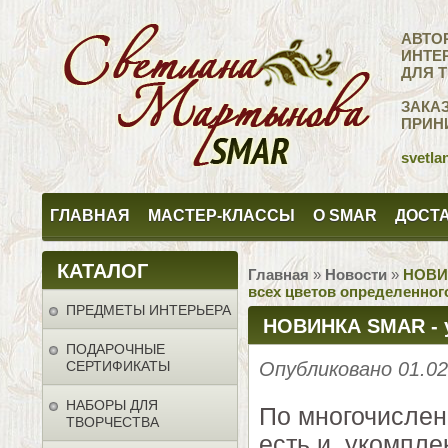
АВТО
ИНТЕ
ДЛЯ 
ЗАКА
ПРИН
svetla
ГЛАВНАЯ
МАСТЕР-КЛАССЫ
О SMAR
ДОСТА
КАТАЛОГ
Главная
»
Новости
»
НОВИН
всех цветов определенног
ПРЕДМЕТЫ ИНТЕРЬЕРА
НОВИНКА SMAR - у
ПОДАРОЧНЫЕ
палитры всех цве
СЕРТИФИКАТЫ
Опубликовано 01.0
одного объема
НАБОРЫ ДЛЯ
По многочислен
ТВОРЧЕСТВА
есть и укомпле