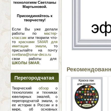
технологиям Светланы
Мартыновой.
Присоединяйтесь к
творчеству!
Если Вы уже делали
работы по
мастер-
классам
или творили что-
то
красками SMAR для
имитации эмали
, то
присылайте на почту
svetlana@smar-deco.ru
свои работы для
ШКОЛЫ SMAR
.
Рекомендован
Перегородчатая
эмаль
Творческий
обзор
о
технологиях и техниках
ювелирных эмалей, о
перегородчатой эмали, о
ее истории в России и в
мире, об основных