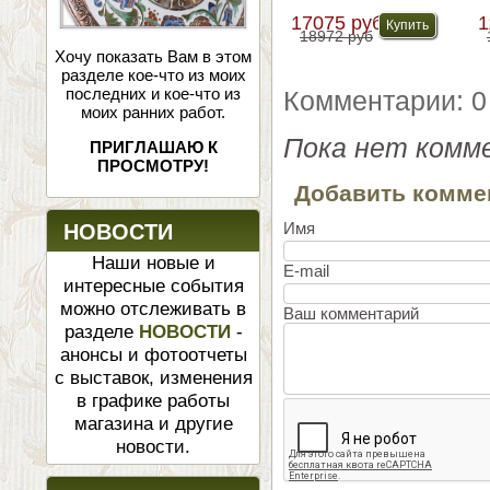
имитации э...
17075 руб
1
18972 руб
Хочу показать Вам в этом
разделе кое-что из моих
последних и кое-что из
Комментарии: 0
моих ранних работ.
Пока нет комм
ПРИГЛАШАЮ К
ПРОСМОТРУ!
Добавить комме
Имя
НОВОСТИ
Наши новые и
E-mail
интересные события
можно отслеживать в
Ваш комментарий
разделе
НОВОСТИ
-
анонсы и фотоотчеты
с выставок, изменения
в графике работы
магазина и другие
новости.