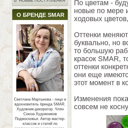
НОВЫЕ ПОСТУПЛЕНИЯ
По цветам - буд
новые по мере 
О БРЕНДЕ SMAR
ходовых цветов,
Оттенки меняютс
буквально, но в
то большую раб
красок SMAR, т
оттенки конкре
они еще имеютс
этот момент в к
Изменения пока
Светлана Мартынова - лицо и
вдохновитель бренда SMAR.
совсем не косн
Художник-декоратор. Член
Союза Художников
Подмосковья.
Автор мастер-
классов и статей по