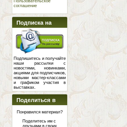
Пользовательское
соглашение
Подписка на
новости
Подпишитесь и получайте
наши рассылки с
новостями, новинками,
акциями для подписчиков,
новыми мастер-классами
и графиком участия в
выставках.
Поделиться в
соцсетях
Понравился материал?
Поделитесь им с
друзьями в своих