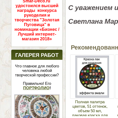
Smar-Deco.ru
удостоился высшей
С уважением 
награды конкурса
рукоделия и
Светлана Ма
творчества "Золотая
Пуговица" в
номинации «Бизнес /
Лучший интернет-
магазин 2018»
Рекомендован
ГАЛЕРЕЯ РАБОТ
Что главное для любого
человека любой
творческой профессии?
Правильно! Его
ПОРТФОЛИО
!
Полная палитра
цветов, 51 оттенок,
объем 50 мл,
лаковая краска для