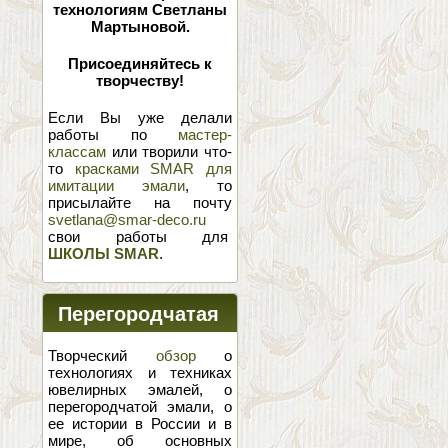
технологиям Светланы
Мартыновой.
Присоединяйтесь к
творчеству!
Если Вы уже делали
работы по
мастер-
классам
или творили что-
то
красками SMAR для
имитации эмали
, то
присылайте на почту
svetlana@smar-deco.ru
свои работы для
ШКОЛЫ SMAR
.
Перегородчатая
эмаль
Творческий
обзор
о
технологиях и техниках
ювелирных эмалей, о
перегородчатой эмали, о
ее истории в России и в
мире, об основных