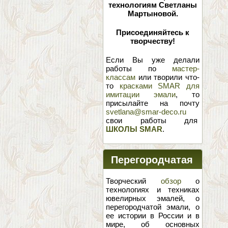
технологиям Светланы
Мартыновой.
Присоединяйтесь к
творчеству!
Если Вы уже делали
работы по
мастер-
классам
или творили что-
то
красками SMAR для
имитации эмали
, то
присылайте на почту
svetlana@smar-deco.ru
свои работы для
ШКОЛЫ SMAR
.
Перегородчатая
эмаль
Творческий
обзор
о
технологиях и техниках
ювелирных эмалей, о
перегородчатой эмали, о
ее истории в России и в
мире, об основных