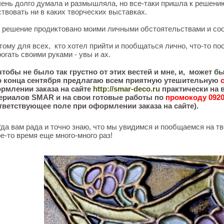
чень долго думала и размышляла, но все-таки пришла к решению
ствовать ни в каких творческих выставках.
 решение продиктовано моими личными обстоятельствами и со
тому для всех, кто хотел прийти и пообщаться лично, что-то по
огать своими руками - увы и ах.
чтобы не было так грустно от этих вестей и мне, и, может б
о конца сентября предлагаю всем приятную утешительную
рмлении заказа на сайте
http://smar-deco.ru
практически на 
ериалов SMAR и на свои готовые работы по
промокоду 0920
тветствующее поле при оформлении заказа на сайте).
гда вам рада и точно знаю, что мы увидимся и пообщаемся на т
ое-то время еще много-много раз!