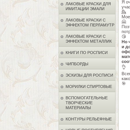
Я о
ЛАКОВЫЕ КРАСКИ ДЛЯ
уча
ИМИТАЦИИ ЭМАЛИ
💁
Мое
ЛАКОВЫЕ КРАСКИ С
🤗
ЭФФЕКТОМ ПЕРЛАМУТР
Поэ
потр
ЛАКОВЫЕ КРАСКИ С
😘
ЭФФЕКТОМ МЕТАЛЛИК
Но 
и д
офо
КНИГИ ПО РОСПИСИ
мат
соо
ЧИПБОРДЫ
👌
Все
ЭСКИЗЫ ДЛЯ РОСПИСИ
как
🎯
МОРИЛКИ СПИРТОВЫЕ
ВСПОМОГАТЕЛЬНЫЕ
ТВОРЧЕСКИЕ
МАТЕРИАЛЫ
КОНТУРЫ РЕЛЬЕФНЫЕ