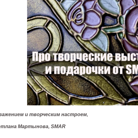
важением и творческим наст
роем,
етлана Мартынова, SMAR