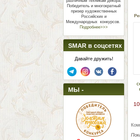
различным техникам декора.
Победитель и многократный
призер художественных
Ре
Российских и
Международных конкурсов.
Подробнее>>>
SMAR в соцсетях
Давайте дружить!
с
МЫ -
ПОБЕДИТЕЛИ!
10
Ком
Пок