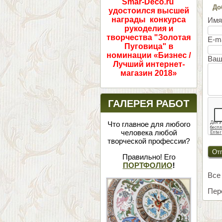
Smar-Deco.ru
До
удостоился высшей
награды конкурса
И
рукоделия и
творчества "Золотая
E-m
Пуговица" в
номинации «Бизнес /
Ваш
Лучший интернет-
магазин 2018»
ГАЛЕРЕЯ РАБОТ
Что главное для любого
человека любой
творческой профессии?
Правильно! Его
ПОРТФОЛИО
!
Все
Пер