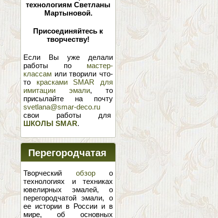
технологиям Светланы
Мартыновой.
Присоединяйтесь к
творчеству!
Если Вы уже делали
работы по
мастер-
классам
или творили что-
то
красками SMAR для
имитации эмали
, то
присылайте на почту
svetlana@smar-deco.ru
свои работы для
ШКОЛЫ SMAR
.
Перегородчатая
эмаль
Творческий
обзор
о
технологиях и техниках
ювелирных эмалей, о
перегородчатой эмали, о
ее истории в России и в
мире, об основных