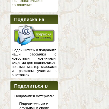
Пользовательское
соглашение
Подписка на
новости
Подпишитесь и получайте
наши рассылки с
новостями, новинками,
акциями для подписчиков,
новыми мастер-классами
и графиком участия в
выставках.
Поделиться в
соцсетях
Понравился материал?
Поделитесь им с
друзьями в своих