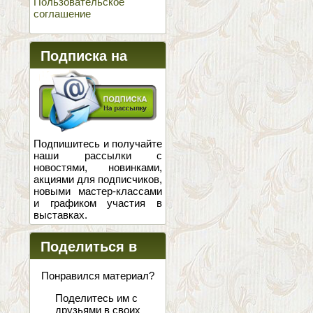
Пользовательское
соглашение
Подписка на
новости
Подпишитесь и получайте
наши рассылки с
новостями, новинками,
акциями для подписчиков,
новыми мастер-классами
и графиком участия в
выставках.
Поделиться в
соцсетях
Понравился материал?
Поделитесь им с
друзьями в своих