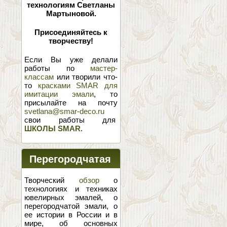
технологиям Светланы
Мартыновой.
Присоединяйтесь к
творчеству!
Если Вы уже делали
работы по
мастер-
классам
или творили что-
то
красками SMAR для
имитации эмали
, то
присылайте на почту
svetlana@smar-deco.ru
свои работы для
ШКОЛЫ SMAR
.
Перегородчатая
эмаль
Творческий
обзор
о
технологиях и техниках
ювелирных эмалей, о
перегородчатой эмали, о
ее истории в России и в
мире, об основных