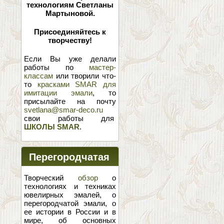
технологиям Светланы
Мартыновой.
Присоединяйтесь к
творчеству!
Если Вы уже делали
работы по
мастер-
классам
или творили что-
то
красками SMAR для
имитации эмали
, то
присылайте на почту
svetlana@smar-deco.ru
свои работы для
ШКОЛЫ SMAR
.
Перегородчатая
эмаль
Творческий
обзор
о
технологиях и техниках
ювелирных эмалей, о
перегородчатой эмали, о
ее истории в России и в
мире, об основных