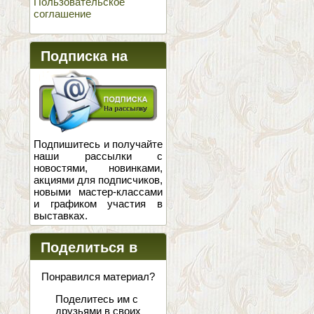
Пользовательское
соглашение
Подписка на
новости
Подпишитесь и получайте
наши рассылки с
новостями, новинками,
акциями для подписчиков,
новыми мастер-классами
и графиком участия в
выставках.
Поделиться в
соцсетях
Понравился материал?
Поделитесь им с
друзьями в своих