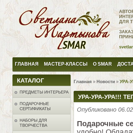
АВТО
ИНТЕ
ДЛЯ 
ЗАКА
ПРИН
svetla
ГЛАВНАЯ
МАСТЕР-КЛАССЫ
О SMAR
ДОСТА
КАТАЛОГ
Главная
»
Новости
»
УРА-
ПРЕДМЕТЫ ИНТЕРЬЕРА
УРА-УРА-УРА!!! 
ПОДАРОЧНЫЕ
СЕРТИФИКАТЫ
Опубликовано 06.0
НАБОРЫ ДЛЯ
Подарочные с
ТВОРЧЕСТВА
удобно! Облад