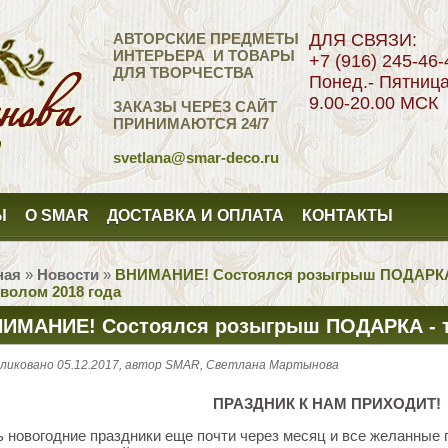
АВТОРСКИЕ ПРЕДМЕТЫ
ДЛЯ СВЯЗИ:
ИНТЕРЬЕРА И ТОВАРЫ
+7 (916) 245-46-
ДЛЯ ТВОРЧЕСТВА
Понед.- Пятниц
9.00-20.00 МСК
ЗАКАЗЫ ЧЕРЕЗ САЙТ
ПРИНИМАЮТСЯ 24/7
svetlana
@smar-deco.ru
Ы
О SMAR
ДОСТАВКА И ОПЛАТА
КОНТАКТЫ
ная
»
Новости
»
ВНИМАНИЕ! Состоялся розыгрыш ПОДАРКА -
мволом 2018 года
ИМАНИЕ! Состоялся розыгрыш ПОДАРКА - т
AR с символом 2018 года
ликовано 05.12.2017, автор SMAR, Светлана Мартынова
ПРАЗДНИК К НАМ ПРИХОДИТ!
ь новогодние праздники еще почти через месяц и все желанные 