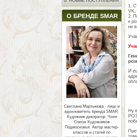
НОВЫЕ ПОСТУПЛЕНИЯ
1. 
VK
,
О БРЕНДЕ SMAR
2. 
к р
не в
Уча
Уча
Ген
роз
И е
адр
опл
Светлана Мартынова - лицо и
Ну 
вдохновитель бренда SMAR.
РОЗ
Художник-декоратор. Член
поб
Союза Художников
Подмосковья.
Автор мастер-
Пре
классов и статей по
томи