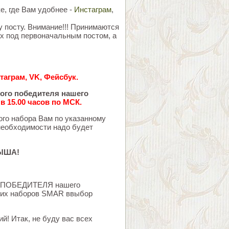
е, где Вам удобнее -
Инстаграм
,
 посту. Внимание!!! Принимаются
х под первоначальным постом, а
аграм, VK, Фейсбук.
ного победителя нашего
 в 15.00 часов по МСК.
ого набора Вам по указанному
 необходимости надо будет
ЫША!
ния ПОБЕДИТЕЛЯ нашего
ких наборов SMAR ввыбор
й! Итак, не буду вас всех