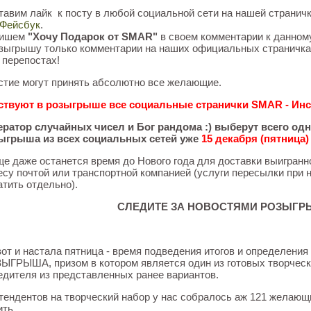
Ставим лайк к посту в любой социальной сети на нашей страничк
Фейсбук
.
Пишем
"Хочу Подарок от SMAR"
в своем комментарии к данному
озыгрышу только комментарии на наших официальных страничка
 перепостах!
стие могут принять абсолютно все желающие.
ствуют в розыгрыше все социальные странички SMAR - Инст
ератор случайных чисел и Бог рандома :) выберут всего од
ыгрыша из всех социальных сетей уже
15 декабря (пятница)
ще даже останется время до Нового года для доставки выигранн
есу почтой или транспортной компанией (услуги пересылки при
атить отдельно).
СЛЕДИТЕ ЗА НОВОСТЯМИ РОЗЫГР
вот и настала пятница - время подведения итогов и определе
ЫГРЫША, призом в котором является один из готовых творчес
едителя из представленных ранее вариантов.
тендентов на творческий набор у нас собралось аж 121 желающи
ть.....