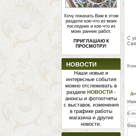
Хочу показать Вам в этом
разделе кое-что из моих
последних и кое-что из
моих ранних работ.
С у
ПРИГЛАШАЮ К
Све
ПРОСМОТРУ!
НОВОСТИ
Ком
Наши новые и
интересные события
можно отслеживать в
разделе
НОВОСТИ
-
До
анонсы и фотоотчеты
И
с выставок, изменения
в графике работы
E-m
магазина и другие
новости.
Ваш