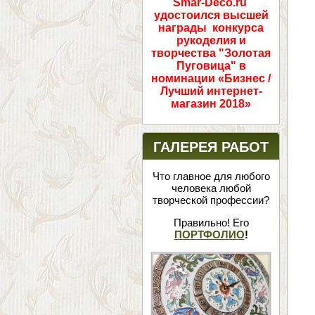
Smar-Deco.ru
удостоился высшей
награды конкурса
рукоделия и
творчества "Золотая
Пуговица" в
номинации «Бизнес /
Лучший интернет-
магазин 2018»
ГАЛЕРЕЯ РАБОТ
Что главное для любого
человека любой
творческой профессии?
Правильно! Его
ПОРТФОЛИО
!