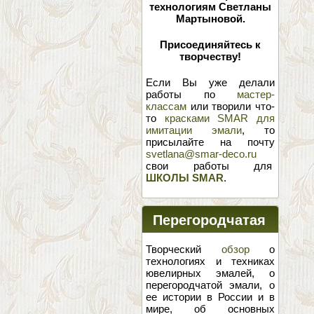
технологиям Светланы
Мартыновой.
Присоединяйтесь к
творчеству!
Если Вы уже делали
работы по
мастер-
классам
или творили что-
то
красками SMAR для
имитации эмали
, то
присылайте на почту
svetlana@smar-deco.ru
свои работы для
ШКОЛЫ SMAR
.
Перегородчатая
эмаль
Творческий
обзор
о
технологиях и техниках
ювелирных эмалей, о
перегородчатой эмали, о
ее истории в России и в
мире, об основных