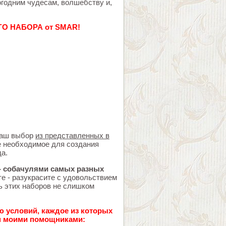
огодним чудесам, волшебству и,
 НАБОРА от SMAR!
аш выбор
из представленных в
е необходимое для создания
а.
 - собачулями самых разных
те - разукрасите с удовольствием
нь этих наборов не слишком
 условий, каждое из которых
м моими помощниками: