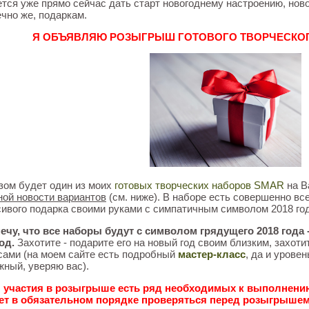
ется уже прямо сейчас дать старт новогоднему настроению, нов
ечно же, подаркам.
Я ОБЪЯВЛЯЮ РОЗЫГРЫШ ГОТОВОГО ТВОРЧЕСКОГО
зом будет один из моих
готовых творческих наборов SMAR
на В
ной новости вариантов
(см. ниже). В наборе есть совершенно вс
сивого подарка своими руками с симпатичным символом 2018 год
ечу, что все наборы будут с символом грядущего 2018 года
од.
Захотите - подарите его на новый год своим близким, захоти
 сами (на моем сайте есть подробный
мастер-класс
, да и урове
жный, уверяю вас).
 участия в розыгрыше есть ряд необходимых к выполнению
ет в обязательном порядке проверяться перед розыгрыше