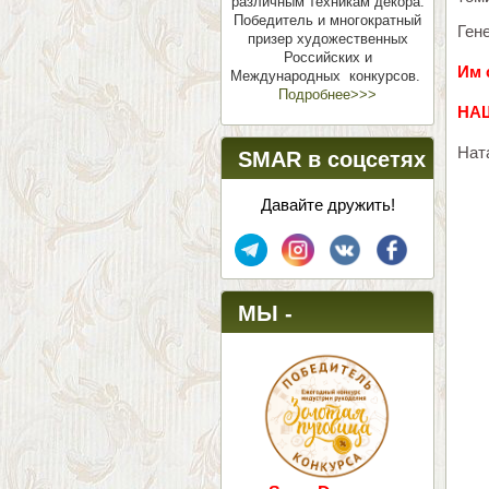
различным техникам декора.
Победитель и многократный
Ген
призер художественных
Российских и
Им 
Международных конкурсов.
Подробнее>>>
НА
Нат
SMAR в соцсетях
Давайте дружить!
МЫ -
ПОБЕДИТЕЛИ!