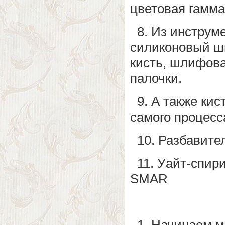
цветовая гамма
8. Из инструме
силиконовый шп
кисть, шлифова
палочки.
9. А также кис
самого процесс
10. Разбавите
11. Уайт-спир
SMAR