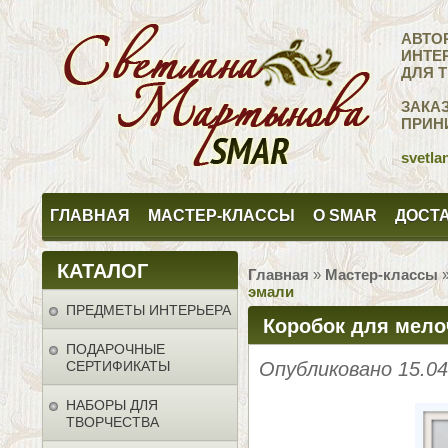
АВТО
ИНТЕ
ДЛЯ 
ЗАКА
ПРИН
svetla
ГЛАВНАЯ
МАСТЕР-КЛАССЫ
О SMAR
ДОСТА
КАТАЛОГ
Главная
»
Мастер-классы
эмали
ПРЕДМЕТЫ ИНТЕРЬЕРА
Коробок для мело
ПОДАРОЧНЫЕ
эмали
СЕРТИФИКАТЫ
Опубликовано 15.0
НАБОРЫ ДЛЯ
ТВОРЧЕСТВА