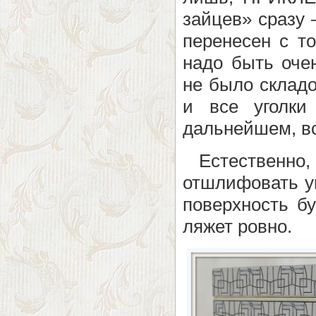
зайцев» сразу 
перенесен с т
надо быть оче
не было складо
и все уголки
дальнейшем, вс
Естественно, 
отшлифовать уг
поверхность бу
ляжет ровно.