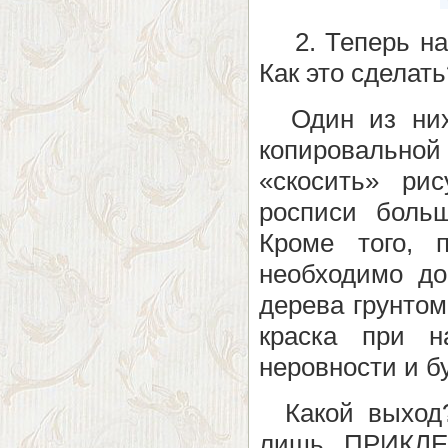
2. Теперь нам
Как это сделать
Один из них 
копировально
«скосить» ри
росписи боль
Кроме того, 
необходимо до
дерева грунто
краска при н
неровности и бу
Какой выход? 
лишь, ПРИКЛ