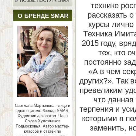
НОВЫЕ ПОСТУПЛЕНИЯ
технике рос
рассказать о 
О БРЕНДЕ SMAR
курсы лично 
Техника Имит
2015 году, вря
тех, кто о
постоянно зад
«А в чем сек
других?». Так 
превеликим удо
что данная
Светлана Мартынова - лицо и
терпения и уси
вдохновитель бренда SMAR.
Художник-декоратор. Член
которыми я по
Союза Художников
заменить, н
Подмосковья.
Автор мастер-
классов и статей по