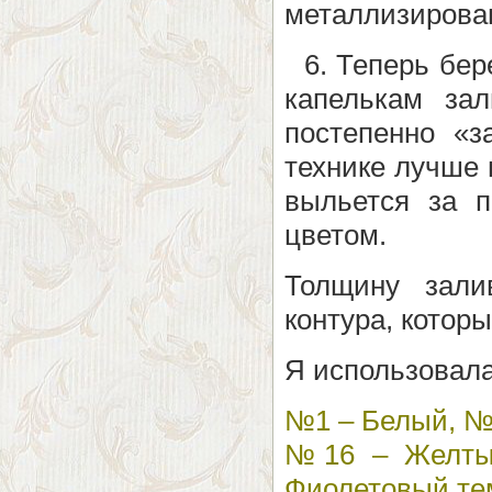
металлизирова
6. Теперь бере
капелькам за
постепенно «з
технике лучше 
выльется за 
цветом.
Толщину зали
контура, которы
Я использовала
№1 – Белый, №4
№16 – Желты
Фиолетовый т