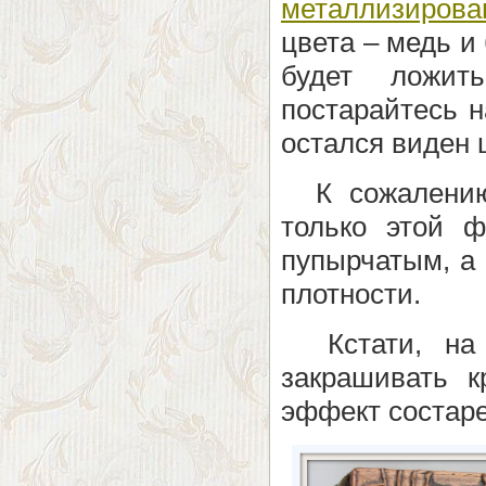
металлизирова
цвета – медь и 
будет ложит
постарайтесь н
остался виден 
К сожалению,
только этой ф
пупырчатым, а
плотности.
К
стати, н
закрашивать к
эффект состаре