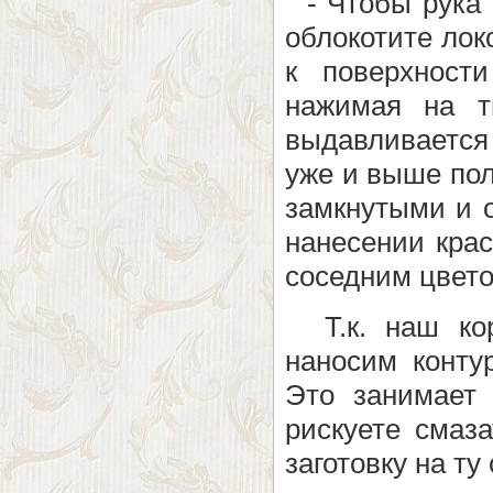
- Чтобы рука 
облокотите лок
к поверхност
нажимая на т
выдавливается 
уже и выше пол
замкнутыми и о
нанесении крас
соседним цвето
Т.к. наш коро
наносим конту
Это занимает 
рискуете смаза
заготовку на ту