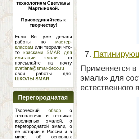
технологиям Светланы
Мартыновой.
Присоединяйтесь к
творчеству!
Если Вы уже делали
работы по
мастер-
классам
или творили что-
7.
Патинирующ
то
красками SMAR для
имитации эмали
, то
присылайте на почту
Применяется в 
svetlana@smar-deco.ru
свои работы для
эмали» для сос
ШКОЛЫ SMAR
.
естественного 
Перегородчатая
эмаль
Творческий
обзор
о
технологиях и техниках
ювелирных эмалей, о
перегородчатой эмали, о
ее истории в России и в
мире, об основных