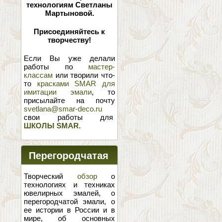
технологиям Светланы
Мартыновой.
Присоединяйтесь к
творчеству!
Если Вы уже делали
работы по
мастер-
классам
или творили что-
то
красками SMAR для
имитации эмали
, то
присылайте на почту
svetlana@smar-deco.ru
свои работы для
ШКОЛЫ SMAR
.
Перегородчатая
эмаль
Творческий
обзор
о
технологиях и техниках
ювелирных эмалей, о
перегородчатой эмали, о
ее истории в России и в
мире, об основных