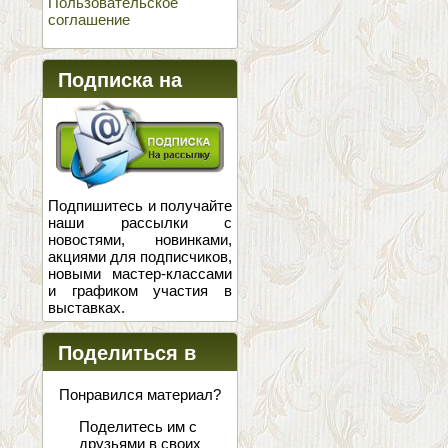
Пользовательское
соглашение
Подписка на
новости
Подпишитесь и получайте
наши рассылки с
новостями, новинками,
акциями для подписчиков,
новыми мастер-классами
и графиком участия в
выставках.
Поделиться в
соцсетях
Понравился материал?
Поделитесь им с
друзьями в своих