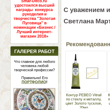
Smar-Deco.ru
удостоился высшей
С уважением и
награды конкурса
рукоделия и
творчества "Золотая
Светлана Мар
Пуговица" в
номинации «Бизнес /
Лучший интернет-
магазин 2018»
Рекомендован
ГАЛЕРЕЯ РАБОТ
Что главное для любого
человека любой
творческой профессии?
Правильно! Его
ПОРТФОЛИО
!
Контур PEBEO Vitrail
К
по стеклу и металлу,
п
цвет Золото тусклое,
20мл