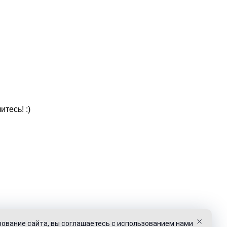
итесь! :)
о только с указанием активной ссылки на smar-deco.ru
ование сайта, вы соглашаетесь c использованием нами