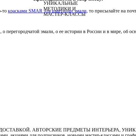
о-то
красками SMAR для имитации эмали
, то присылайте на поч
 о перегородчатой эмали, о ее истории в России и в мире, об о
ми, акциями для подписчиков, новыми мастер-классами и графи