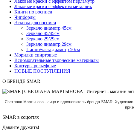
Лаковые краски с эффектом перламутр
Лаковые краски с эффектом металлик
Книги по росписи
Чипборды
Эскизы для росписи
Зеркало диаметр 45см
Зеркало 45/45см
Зеркало 29/29см
Зеркало диаметр 29см
Панно/часы диаметр 50см
Морилки спиртовые
Вспомогательные творческие материалы
Контуры рельефные
НОВЫЕ ПОСТУПЛЕНИЯ
О БРЕНДЕ SMAR
Светлана Мартынова - лицо и вдохновитель бренда SMAR.
Художник-
приз
SMAR в соцсетях
Давайте дружить!