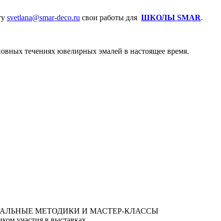
ту
svetlana@smar-deco.ru
свои работы для
ШКОЛЫ SMAR
.
сновных течениях ювелирных эмалей в настоящее время.
ком участия в выставках.