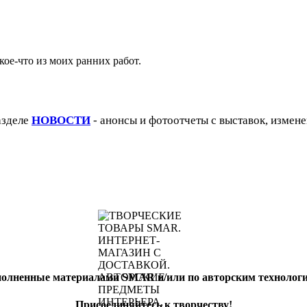
кое-что из моих ранних работ.
азделе
НОВОСТИ
- анонсы и фотоотчеты с выставок, измене
полненные материалами SMAR и/или по авторским техноло
Присоединяйтесь к творчеству!