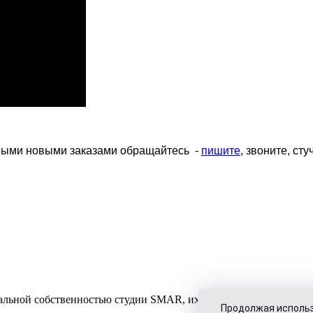
ными новыми заказами обращайтесь -
пишите
, звоните, стуч
уальной собственностью студии SMAR, их использование разрешен
Продолжая использ