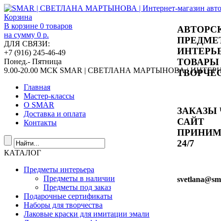
Корзина
В корзине
0
товаров
АВТОРС
на сумму
0 р.
ПРЕДМЕ
ДЛЯ СВЯЗИ:
ИНТЕРЬ
+7 (916) 245-46-49
ТОВАРЫ
Понед.- Пятница
9.00-20.00 МСК
SMAR | СВЕТЛАНА МАРТЫНОВА | ИНТЕ
ТВОРЧЕ
Главная
Мастер-классы
О SMAR
ЗАКАЗЫ 
Доставка и оплата
САЙТ
Контакты
ПРИНИ
24/7
КАТАЛОГ
Предметы интерьера
Предметы в наличии
svetlana
@sma
Предметы под заказ
Подарочные сертификаты
Наборы для творчества
Лаковые краски для имитации эмали