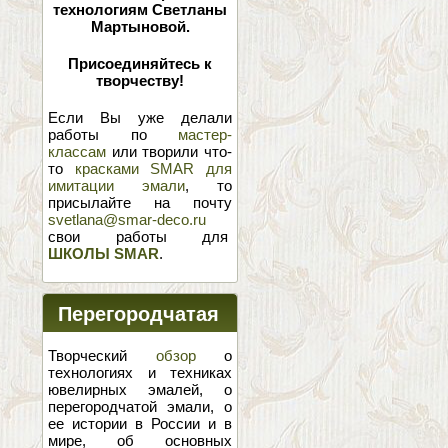
технологиям Светланы
Мартыновой.
Присоединяйтесь к
творчеству!
Если Вы уже делали
работы по
мастер-
классам
или творили что-
то
красками SMAR для
имитации эмали
, то
присылайте на почту
svetlana@smar-deco.ru
свои работы для
ШКОЛЫ SMAR
.
Перегородчатая
эмаль
Творческий
обзор
о
технологиях и техниках
ювелирных эмалей, о
перегородчатой эмали, о
ее истории в России и в
мире, об основных