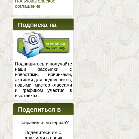
Пользовательское
соглашение
Подписка на
новости
Подпишитесь и получайте
наши рассылки с
новостями, новинками,
акциями для подписчиков,
новыми мастер-классами
и графиком участия в
выставках.
Поделиться в
соцсетях
Понравился материал?
Поделитесь им с
друзьями в своих