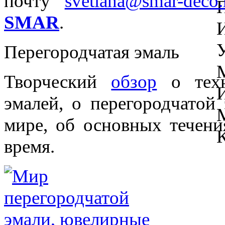
почту
svetlana@smar-deco.
SMAR
.
Перегородчатая эмаль
Творческий
обзор
о техн
эмалей, о перегородчатой
мире, об основных течени
время.