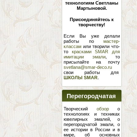
технологиям Светланы
Мартыновой.
Присоединяйтесь к
творчеству!
Если Вы уже делали
работы по
мастер-
классам
или творили что-
то
красками SMAR для
имитации эмали
, то
присылайте на почту
svetlana@smar-deco.ru
свои работы для
ШКОЛЫ SMAR
.
Перегородчатая
эмаль
Творческий
обзор
о
технологиях и техниках
ювелирных эмалей, о
перегородчатой эмали, о
ее истории в России и в
мире, об основных