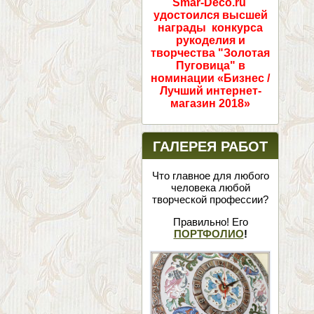
Smar-Deco.ru
удостоился высшей
награды конкурса
рукоделия и
творчества "Золотая
Пуговица" в
номинации «Бизнес /
Лучший интернет-
магазин 2018»
ГАЛЕРЕЯ РАБОТ
Что главное для любого
человека любой
творческой профессии?
Правильно! Его
ПОРТФОЛИО
!