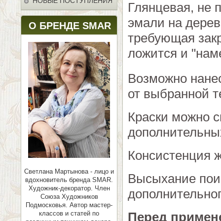
НОВЫЕ ПОСТУПЛЕНИЯ
Глянцевая, не 
эмали на дереве
О БРЕНДЕ SMAR
требующая зак
ложится и "нам
Возможно нанес
от выбранной т
Краски можно 
дополнительных
Консистенция ж
Светлана Мартынова - лицо и
Высыхание поис
вдохновитель бренда SMAR.
Художник-декоратор. Член
дополнительног
Союза Художников
Подмосковья.
Автор мастер-
классов и статей по
Перед примен