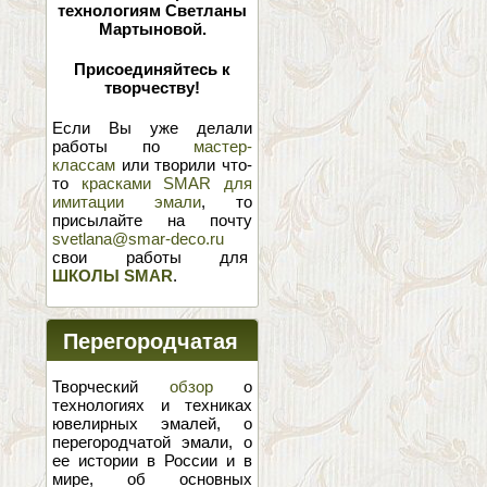
технологиям Светланы
Мартыновой.
Присоединяйтесь к
творчеству!
Если Вы уже делали
работы по
мастер-
классам
или творили что-
то
красками SMAR для
имитации эмали
, то
присылайте на почту
svetlana@smar-deco.ru
свои работы для
ШКОЛЫ SMAR
.
Перегородчатая
эмаль
Творческий
обзор
о
технологиях и техниках
ювелирных эмалей, о
перегородчатой эмали, о
ее истории в России и в
мире, об основных