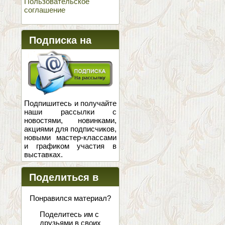
Пользовательское
соглашение
Подписка на
новости
Подпишитесь и получайте
наши рассылки с
новостями, новинками,
акциями для подписчиков,
новыми мастер-классами
и графиком участия в
выставках.
Поделиться в
соцсетях
Понравился материал?
Поделитесь им с
друзьями в своих