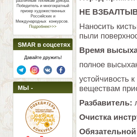
различным техникам декора.
Победитель и многократный
НЕ ВЗБАЛТЫВ
призер художественных
Российских и
Международных конкурсов.
Наносить кисть
Подробнее>>>
пыли поверхнос
SMAR в соцсетях
Время высых
Давайте дружить!
полное высыхан
устойчивость к
веществам прио
МЫ -
ПОБЕДИТЕЛИ!
Разбавитель:
л
Очистка инст
Обязательной