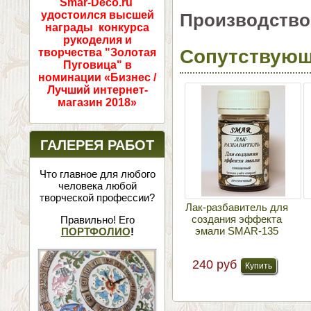
Smar-Deco.ru
удостоился высшей
Производство
награды конкурса
рукоделия и
Сопутствующ
творчества "Золотая
Пуговица" в
номинации «Бизнес /
Лучший интернет-
магазин 2018»
ГАЛЕРЕЯ РАБОТ
Что главное для любого
человека любой
творческой профессии?
Лак-разбавитель для
создания эффекта
Правильно! Его
эмали SMAR-135
ПОРТФОЛИО
!
240 руб