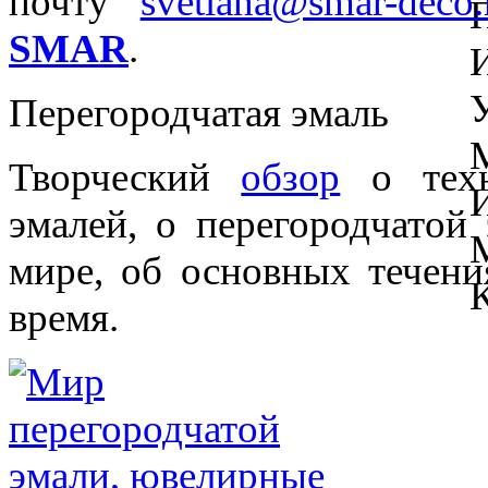
почту
svetlana@smar-deco.
SMAR
.
Перегородчатая эмаль
Творческий
обзор
о техн
эмалей, о перегородчатой
мире, об основных течени
время.