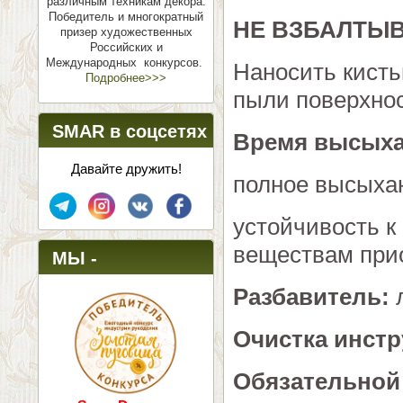
различным техникам декора.
Победитель и многократный
НЕ ВЗБАЛТЫВ
призер художественных
Российских и
Международных конкурсов.
Наносить кисть
Подробнее>>>
пыли поверхнос
SMAR в соцсетях
Время высых
Давайте дружить!
полное высыхан
устойчивость к
веществам прио
МЫ -
Разбавитель:
л
ПОБЕДИТЕЛИ!
Очистка инст
Обязательной