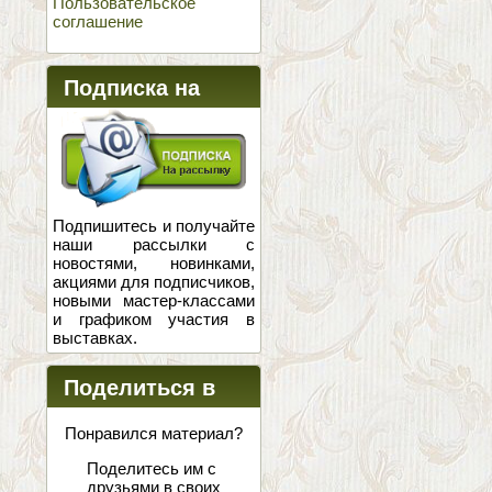
Пользовательское
соглашение
Подписка на
новости
Подпишитесь и получайте
наши рассылки с
новостями, новинками,
акциями для подписчиков,
новыми мастер-классами
и графиком участия в
выставках.
Поделиться в
соцсетях
Понравился материал?
Поделитесь им с
друзьями в своих