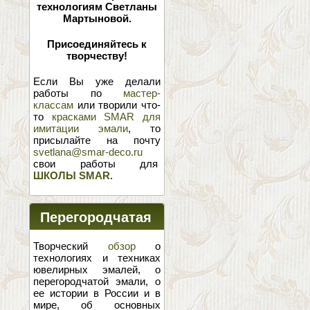
технологиям Светланы
Мартыновой.
Присоединяйтесь к
творчеству!
Если Вы уже делали
работы по
мастер-
классам
или творили что-
то
красками SMAR для
имитации эмали
, то
присылайте на почту
svetlana@smar-deco.ru
свои работы для
ШКОЛЫ SMAR
.
Перегородчатая
эмаль
Творческий
обзор
о
технологиях и техниках
ювелирных эмалей, о
перегородчатой эмали, о
ее истории в России и в
мире, об основных