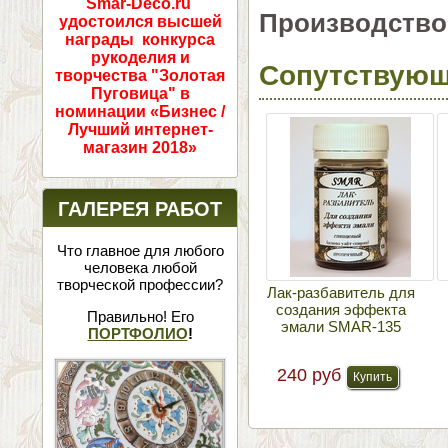
Smar-Deco.ru
Производство
удостоился высшей
награды конкурса
рукоделия и
Сопутствующ
творчества "Золотая
Пуговица" в
номинации «Бизнес /
Лучший интернет-
магазин 2018»
ГАЛЕРЕЯ РАБОТ
Что главное для любого
человека любой
творческой профессии?
Лак-разбавитель для
создания эффекта
Правильно! Его
эмали SMAR-135
ПОРТФОЛИО
!
240 руб