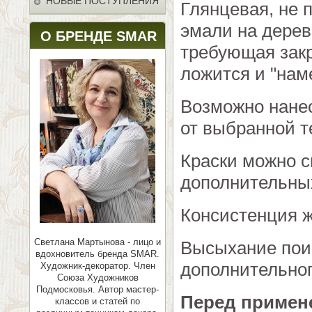
НОВЫЕ ПОСТУПЛЕНИЯ
Глянцевая, не 
эмали на дереве
О БРЕНДЕ SMAR
требующая зак
ложится и "нам
Возможно нанес
от выбранной т
Краски можно 
дополнительных
Консистенция ж
Светлана Мартынова - лицо и
Высыхание поис
вдохновитель бренда SMAR.
дополнительног
Художник-декоратор. Член
Союза Художников
Подмосковья.
Автор мастер-
Перед примен
классов и статей по