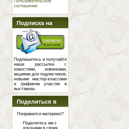
Пользовательское
соглашение
Подписка на
новости
Подпишитесь и получайте
наши рассылки с
новостями, новинками,
акциями для подписчиков,
новыми мастер-классами
и графиком участия в
выставках.
Поделиться в
соцсетях
Понравился материал?
Поделитесь им с
друзьями в своих