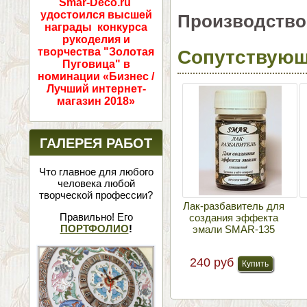
Smar-Deco.ru
удостоился высшей
Производство
награды конкурса
рукоделия и
Сопутствующ
творчества "Золотая
Пуговица" в
номинации «Бизнес /
Лучший интернет-
магазин 2018»
ГАЛЕРЕЯ РАБОТ
Что главное для любого
человека любой
творческой профессии?
Лак-разбавитель для
Правильно! Его
создания эффекта
ПОРТФОЛИО
!
эмали SMAR-135
240 руб