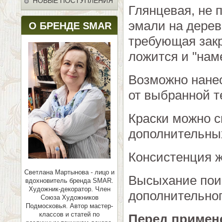
НОВЫЕ ПОСТУПЛЕНИЯ
Глянцевая, не 
эмали на дереве
О БРЕНДЕ SMAR
требующая зак
ложится и "нам
Возможно нанес
от выбранной т
Краски можно 
дополнительных
Консистенция ж
Светлана Мартынова - лицо и
Высыхание поис
вдохновитель бренда SMAR.
Художник-декоратор. Член
дополнительног
Союза Художников
Подмосковья.
Автор мастер-
классов и статей по
Перед примен