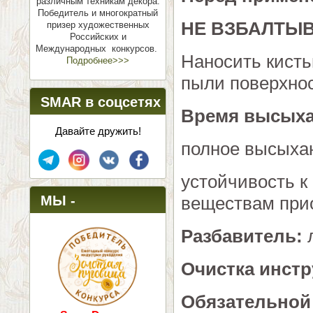
различным техникам декора.
Победитель и многократный
НЕ ВЗБАЛТЫВ
призер художественных
Российских и
Международных конкурсов.
Наносить кисть
Подробнее>>>
пыли поверхнос
SMAR в соцсетях
Время высых
Давайте дружить!
полное высыхан
устойчивость к
МЫ -
веществам прио
ПОБЕДИТЕЛИ!
Разбавитель:
л
Очистка инст
Обязательной