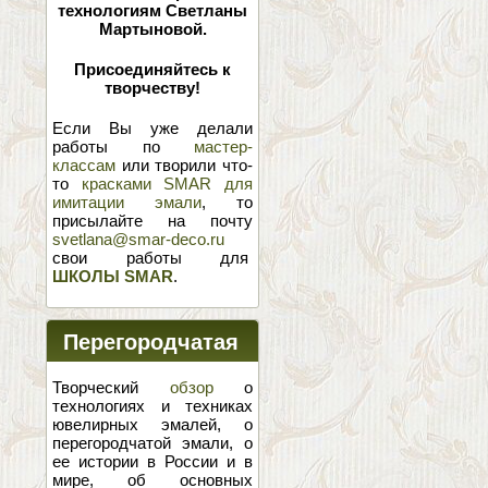
технологиям Светланы
Мартыновой.
Присоединяйтесь к
творчеству!
Если Вы уже делали
работы по
мастер-
классам
или творили что-
то
красками SMAR для
имитации эмали
, то
присылайте на почту
svetlana@smar-deco.ru
свои работы для
ШКОЛЫ SMAR
.
Перегородчатая
эмаль
Творческий
обзор
о
технологиях и техниках
ювелирных эмалей, о
перегородчатой эмали, о
ее истории в России и в
мире, об основных