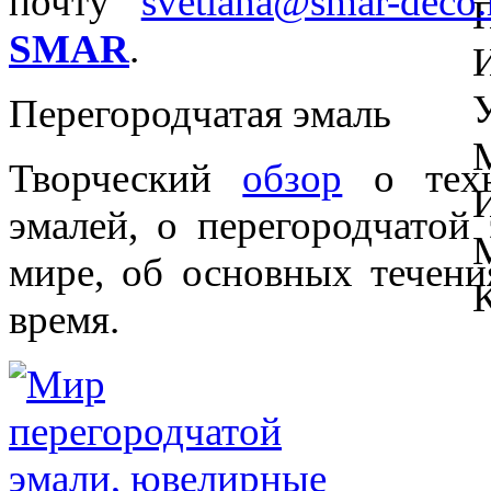
почту
svetlana@smar-deco.
SMAR
.
Перегородчатая эмаль
Творческий
обзор
о техн
эмалей, о перегородчатой
мире, об основных течени
время.