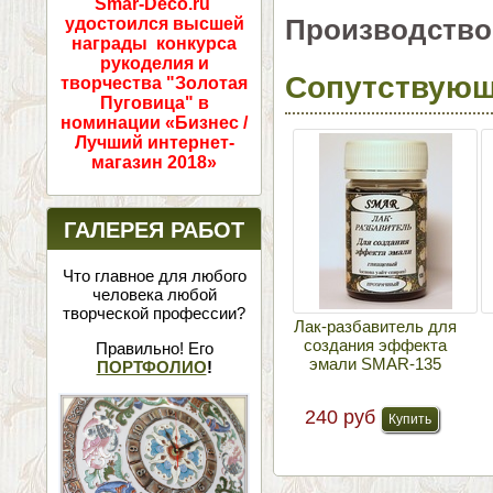
Smar-Deco.ru
Производство
удостоился высшей
награды конкурса
рукоделия и
Сопутствующ
творчества "Золотая
Пуговица" в
номинации «Бизнес /
Лучший интернет-
магазин 2018»
ГАЛЕРЕЯ РАБОТ
Что главное для любого
человека любой
творческой профессии?
Лак-разбавитель для
создания эффекта
Правильно! Его
эмали SMAR-135
ПОРТФОЛИО
!
240 руб