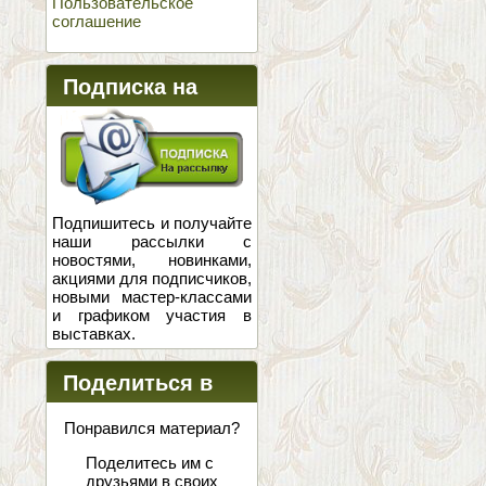
Пользовательское
соглашение
Подписка на
новости
Подпишитесь и получайте
наши рассылки с
новостями, новинками,
акциями для подписчиков,
новыми мастер-классами
и графиком участия в
выставках.
Поделиться в
соцсетях
Понравился материал?
Поделитесь им с
друзьями в своих