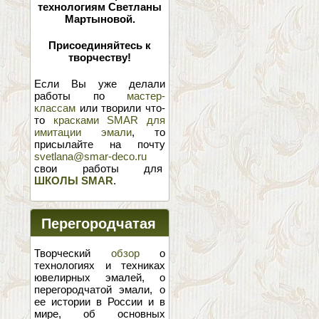
технологиям Светланы
Мартыновой.
Присоединяйтесь к
творчеству!
Если Вы уже делали
работы по
мастер-
классам
или творили что-
то
красками SMAR для
имитации эмали
, то
присылайте на почту
svetlana@smar-deco.ru
свои работы для
ШКОЛЫ SMAR
.
Перегородчатая
эмаль
Творческий
обзор
о
технологиях и техниках
ювелирных эмалей, о
перегородчатой эмали, о
ее истории в России и в
мире, об основных