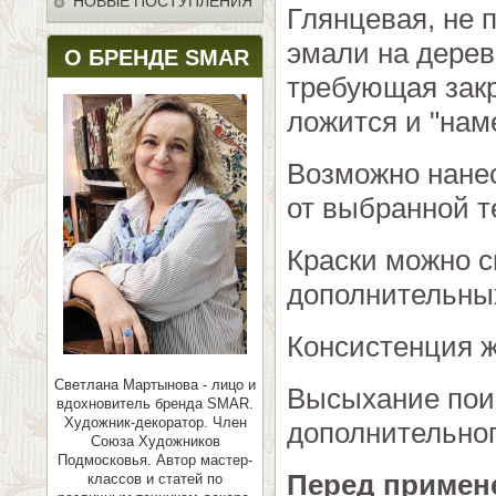
НОВЫЕ ПОСТУПЛЕНИЯ
Глянцевая, не 
эмали на дереве
О БРЕНДЕ SMAR
требующая зак
ложится и "нам
Возможно нанес
от выбранной т
Краски можно 
дополнительных
Консистенция ж
Светлана Мартынова - лицо и
Высыхание поис
вдохновитель бренда SMAR.
Художник-декоратор. Член
дополнительног
Союза Художников
Подмосковья.
Автор мастер-
Перед примен
классов и статей по