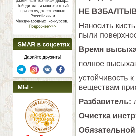
различным техникам декора.
Победитель и многократный
НЕ ВЗБАЛТЫВ
призер художественных
Российских и
Международных конкурсов.
Наносить кисть
Подробнее>>>
пыли поверхнос
SMAR в соцсетях
Время высых
Давайте дружить!
полное высыхан
устойчивость к
веществам прио
МЫ -
ПОБЕДИТЕЛИ!
Разбавитель:
л
Очистка инст
Обязательной