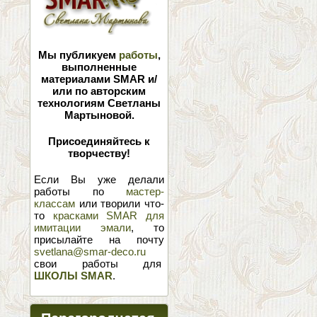
Мы публикуем
работы
,
выполненные
материалами SMAR и/
или по авторским
технологиям Светланы
Мартыновой.
Присоединяйтесь к
творчеству!
Если Вы уже делали
работы по
мастер-
классам
или творили что-
то
красками SMAR для
имитации эмали
, то
присылайте на почту
svetlana@smar-deco.ru
свои работы для
ШКОЛЫ SMAR
.