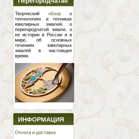
Перегородчатая
эмаль
Творческий
обзор
о
технологиях и техниках
ювелирных эмалей, о
перегородчатой эмали, о
ее истории в России и в
мире, об основных
течениях ювелирных
эмалей в настоящее
время.
ИНФОРМАЦИЯ
Оплата и доставка