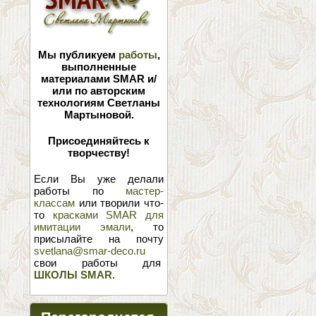
Мы публикуем
работы
,
выполненные
материалами SMAR и/
или по авторским
технологиям Светланы
Мартыновой.
Присоединяйтесь к
творчеству!
Если Вы уже делали
работы по
мастер-
классам
или творили что-
то
красками SMAR для
имитации эмали
, то
присылайте на почту
svetlana@smar-deco.ru
свои работы для
ШКОЛЫ SMAR
.