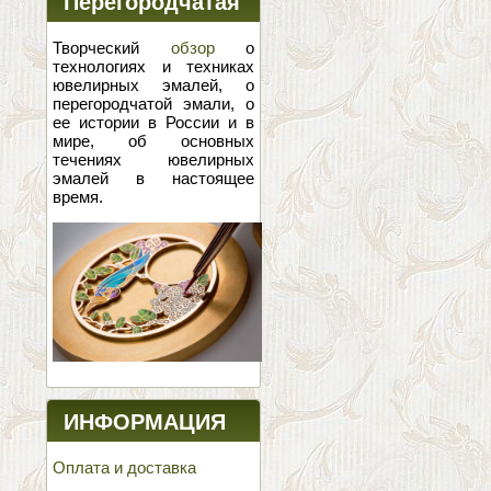
Перегородчатая
эмаль
Творческий
обзор
о
технологиях и техниках
ювелирных эмалей, о
перегородчатой эмали, о
ее истории в России и в
мире, об основных
течениях ювелирных
эмалей в настоящее
время.
ИНФОРМАЦИЯ
Оплата и доставка