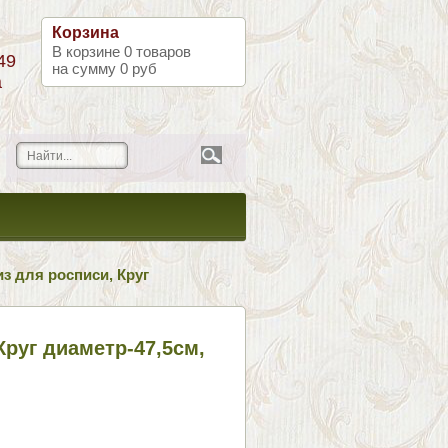
Корзина
В корзине
0
товаров
49
на сумму
0 руб
а
з для росписи, Круг
Круг диаметр-47,5см,