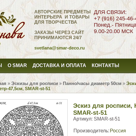
АВТОРСКИЕ ПРЕДМЕТЫ
ДЛЯ СВЯЗИ:
ИНТЕРЬЕРА И ТОВАРЫ
+7 (916) 245-46-
ДЛЯ ТВОРЧЕСТВА
Понед.- Пятниц
9.00-20.00 МСК
ЗАКАЗЫ ЧЕРЕЗ САЙТ
ПРИНИМАЮТСЯ 24/7
svetlana
@smar-deco.ru
Ы
О SMAR
ДОСТАВКА И ОПЛАТА
КОНТАКТЫ
ная
»
Эскизы для росписи
»
Панно/часы диаметр 50см
»
Эски
тр-47,5см, SMAR-st-51
Эскиз для росписи, 
SMAR-st-51
Артикул:
SMAR-st-51
Производитель:
Россия