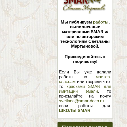
Мы публикуем
работы
,
выполненные
материалами SMAR и/
или по авторским
технологиям Светланы
Мартыновой.
Присоединяйтесь к
творчеству!
Если Вы уже делали
работы по
мастер-
классам
или творили что-
то
красками SMAR для
имитации эмали
, то
присылайте на почту
svetlana@smar-deco.ru
свои работы для
ШКОЛЫ SMAR
.