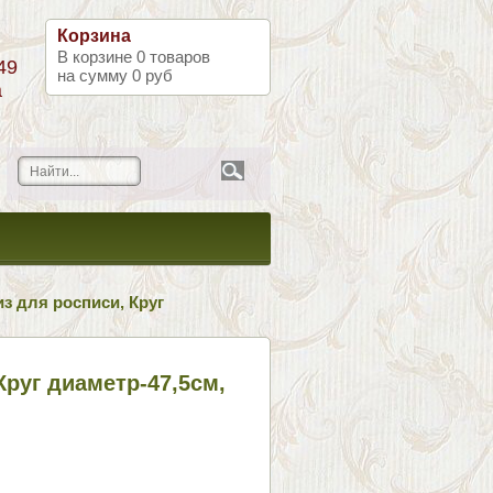
Корзина
В корзине
0
товаров
49
на сумму
0 руб
а
з для росписи, Круг
Круг диаметр-47,5см,