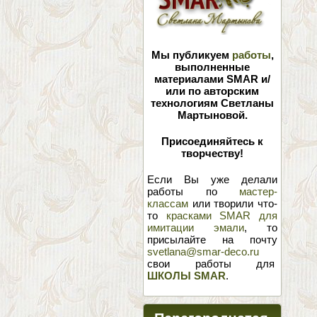
Мы публикуем
работы
,
выполненные
материалами SMAR и/
или по авторским
технологиям Светланы
Мартыновой.
Присоединяйтесь к
творчеству!
Если Вы уже делали
работы по
мастер-
классам
или творили что-
то
красками SMAR для
имитации эмали
, то
присылайте на почту
svetlana@smar-deco.ru
свои работы для
ШКОЛЫ SMAR
.