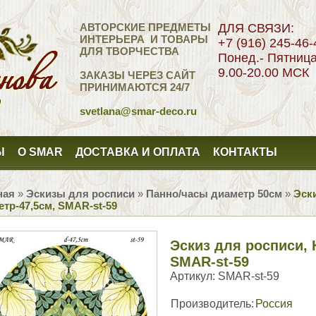
АВТОРСКИЕ ПРЕДМЕТЫ
ДЛЯ СВЯЗИ:
ИНТЕРЬЕРА И ТОВАРЫ
+7 (916) 245-46-
ДЛЯ ТВОРЧЕСТВА
Понед.- Пятниц
9.00-20.00 МСК
ЗАКАЗЫ ЧЕРЕЗ САЙТ
ПРИНИМАЮТСЯ 24/7
svetlana
@smar-deco.ru
Ы
О SMAR
ДОСТАВКА И ОПЛАТА
КОНТАКТЫ
ная
»
Эскизы для росписи
»
Панно/часы диаметр 50см
»
Эски
тр-47,5см, SMAR-st-59
Эскиз для росписи, 
SMAR-st-59
Артикул:
SMAR-st-59
Производитель:
Россия