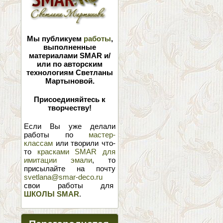
Мы публикуем
работы
,
выполненные
материалами SMAR и/
или по авторским
технологиям Светланы
Мартыновой.
Присоединяйтесь к
творчеству!
Если Вы уже делали
работы по
мастер-
классам
или творили что-
то
красками SMAR для
имитации эмали
, то
присылайте на почту
svetlana@smar-deco.ru
свои работы для
ШКОЛЫ SMAR
.