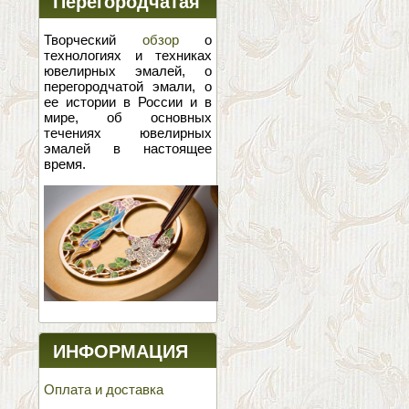
Перегородчатая
эмаль
Творческий
обзор
о
технологиях и техниках
ювелирных эмалей, о
перегородчатой эмали, о
ее истории в России и в
мире, об основных
течениях ювелирных
эмалей в настоящее
время.
ИНФОРМАЦИЯ
Оплата и доставка