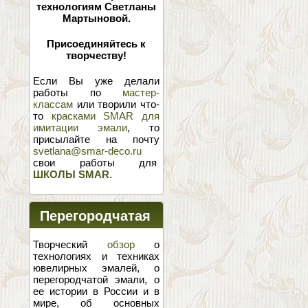
технологиям Светланы
Мартыновой.
Присоединяйтесь к
творчеству!
Если Вы уже делали
работы по
мастер-
классам
или творили что-
то
красками SMAR для
имитации эмали
, то
присылайте на почту
svetlana@smar-deco.ru
свои работы для
ШКОЛЫ SMAR
.
Перегородчатая
эмаль
Творческий
обзор
о
технологиях и техниках
ювелирных эмалей, о
перегородчатой эмали, о
ее истории в России и в
мире, об основных