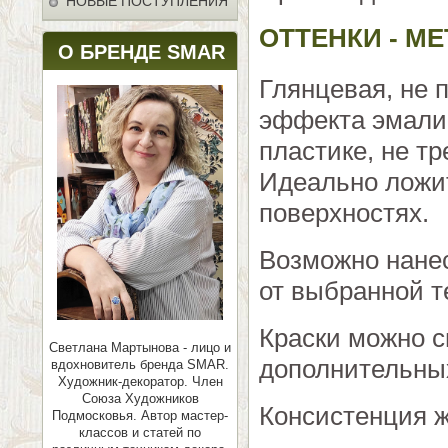
НОВЫЕ ПОСТУПЛЕНИЯ
ОТТЕНКИ - М
О БРЕНДЕ SMAR
Глянцевая, не 
эффекта эмали 
пластике, не т
Идеально ложит
поверхностях.
Возможно нанес
от выбранной т
Краски можно 
Светлана Мартынова - лицо и
дополнительных
вдохновитель бренда SMAR.
Художник-декоратор. Член
Союза Художников
Консистенция ж
Подмосковья.
Автор мастер-
классов и статей по