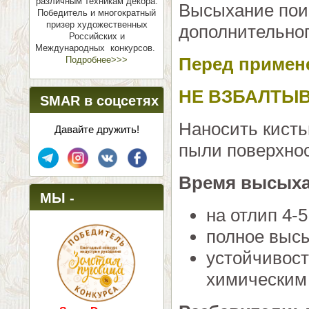
различным техникам декора.
Высыхание поис
Победитель и многократный
призер художественных
дополнительног
Российских и
Международных конкурсов.
Перед примен
Подробнее>>>
НЕ ВЗБАЛТЫВ
SMAR в соцсетях
Наносить кисть
Давайте дружить!
пыли поверхнос
Время высых
МЫ -
на отлип 4-
ПОБЕДИТЕЛИ!
полное высы
устойчивост
химическим 