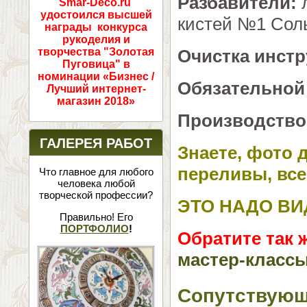
Разбавители:
л
Smar-Deco.ru
удостоился высшей
кистей №1 Сол
награды конкурса
рукоделия и
Очистка инст
творчества "Золотая
Пуговица" в
номинации «Бизнес /
Обязательной
Лучший интернет-
магазин 2018»
Производство
ГАЛЕРЕЯ РАБОТ
Знаете, фото д
переливы, все
Что главное для любого
человека любой
творческой профессии?
ЭТО НАДО ВИ
Правильно! Его
ПОРТФОЛИО
!
Обратите так 
мастер-классы
Сопутствующ