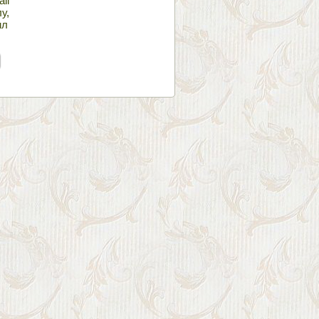
il
у,
мл