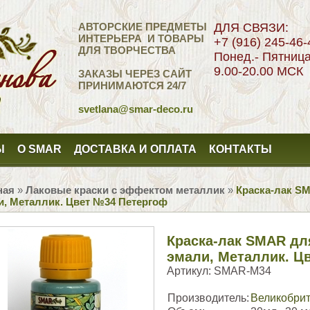
АВТОРСКИЕ ПРЕДМЕТЫ
ДЛЯ СВЯЗИ:
ИНТЕРЬЕРА И ТОВАРЫ
+7 (916) 245-46-
ДЛЯ ТВОРЧЕСТВА
Понед.- Пятниц
9.00-20.00 МСК
ЗАКАЗЫ ЧЕРЕЗ САЙТ
ПРИНИМАЮТСЯ 24/7
svetlana
@smar-deco.ru
Ы
О SMAR
ДОСТАВКА И ОПЛАТА
КОНТАКТЫ
ная
»
Лаковые краски с эффектом металлик
»
Краска-лак S
и, Металлик. Цвет №34 Петергоф
Краска-лак SMAR дл
эмали, Металлик. Ц
Артикул:
SMAR-M34
Производитель:
Великобри