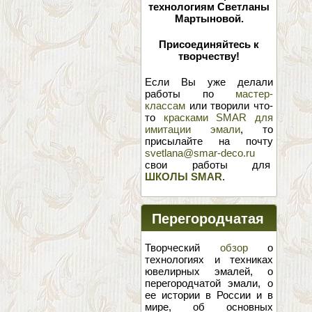
технологиям Светланы
Мартыновой.
Присоединяйтесь к
творчеству!
Если Вы уже делали
работы по
мастер-
классам
или творили что-
то
красками SMAR для
имитации эмали
, то
присылайте на почту
svetlana@smar-deco.ru
свои работы для
ШКОЛЫ SMAR
.
Перегородчатая
эмаль
Творческий
обзор
о
технологиях и техниках
ювелирных эмалей, о
перегородчатой эмали, о
ее истории в России и в
мире, об основных