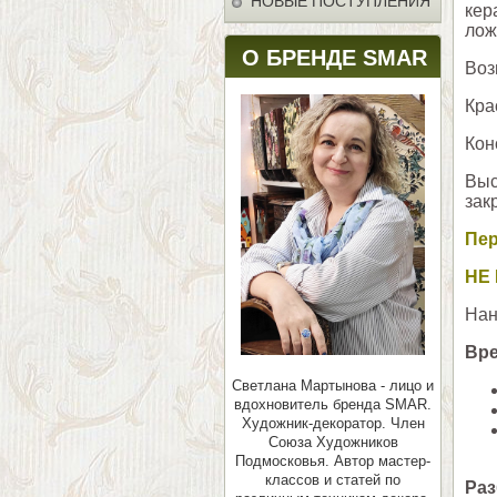
НОВЫЕ ПОСТУПЛЕНИЯ
кер
лож
О БРЕНДЕ SMAR
Воз
Кра
Кон
Выс
зак
Пер
НЕ
Нан
Вр
Светлана Мартынова - лицо и
вдохновитель бренда SMAR.
Художник-декоратор. Член
Союза Художников
Подмосковья.
Автор мастер-
классов и статей по
Раз