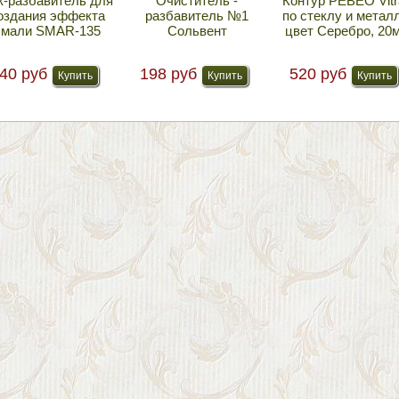
к-разбавитель для
Очиститель -
Контур PEBEO Vitra
оздания эффекта
разбавитель №1
по стеклу и металл
эмали SMAR-135
Сольвент
цвет Серебро, 20
40 руб
198 руб
520 руб