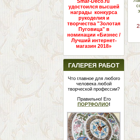
Ла
Smar-Deco.ru
с
удостоился высшей
награды конкурса
рукоделия и
творчества "Золотая
2
Пуговица" в
номинации «Бизнес /
Лучший интернет-
магазин 2018»
ГАЛЕРЕЯ РАБОТ
Что главное для любого
человека любой
творческой профессии?
Правильно! Его
ПОРТФОЛИО
!