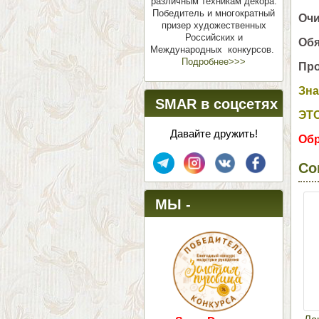
различным техникам декора.
Победитель и многократный
Очи
призер художественных
Российских и
Обя
Международных конкурсов.
Подробнее>>>
Про
Зна
SMAR в соцсетях
ЭТ
Давайте дружить!
Обр
Со
МЫ -
ПОБЕДИТЕЛИ!