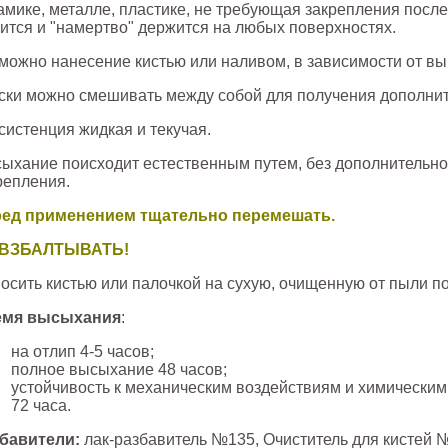
амике, металле, пластике, не требующая закрепления посл
ится и "намертво" держится на любых поверхностях.
можно нанесение кистью или наливом, в зависимости от вы
ски можно смешивать между собой для получения дополнит
систенция жидкая и текучая.
ыхание поисходит естественным путем, без дополнительно
репления.
ед применением тщательно перемешать
.
 ВЗБАЛТЫВАТЬ!
осить кистью или палочкой на сухую, очищенную от пыли п
емя высыхания
:
на отлип 4-5 часов;
полное высыхание 48 часов;
устойчивость к механическим воздействиям и химическим
72 часа.
бавители:
лак-разбавитель №135, Очиститель для кистей 