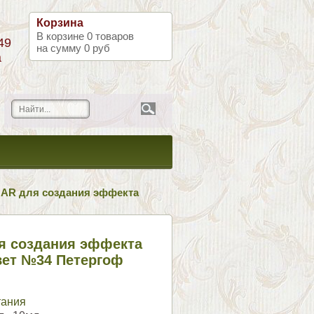
Корзина
В корзине
0
товаров
49
на сумму
0 руб
а
MAR для создания эффекта
я создания эффекта
вет №34 Петергоф
тания