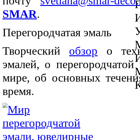
почту
svetlana@smar-deco.
SMAR
.
Перегородчатая эмаль
Творческий
обзор
о техн
эмалей, о перегородчатой
мире, об основных течени
время.