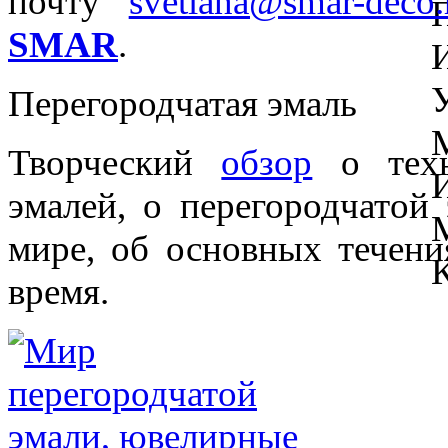
почту
svetlana@smar-deco.
SMAR
.
Перегородчатая эмаль
Творческий
обзор
о техн
эмалей, о перегородчатой
мире, об основных течени
время.