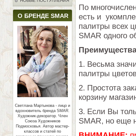
НОВЫЕ ПОСТУПЛЕНИЯ
По многочислен
есть и укомпле
О БРЕНДЕ SMAR
палитры всех ц
SMAR одного о
Преимущества 
1. Весьма знач
палитры цветов
2. Простота зак
корзину магази
Светлана Мартынова - лицо и
3. Если Вы тол
вдохновитель бренда SMAR.
Художник-декоратор. Член
SMAR, но еще н
Союза Художников
Подмосковья.
Автор мастер-
классов и статей по
ВНИМАНИЕ:
п