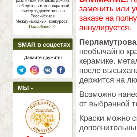
различным техникам декора.
Победитель и многократный
заменить или у
призер художественных
заказе на полн
Российских и
Международных конкурсов.
аннулируется.
Подробнее>>>
Перламутрова
SMAR в соцсетях
необычайно кра
Давайте дружить!
керамике, мета
после высыхани
держится на лю
МЫ -
Возможно нанес
ПОБЕДИТЕЛИ!
от выбранной т
Краски можно 
дополнительных