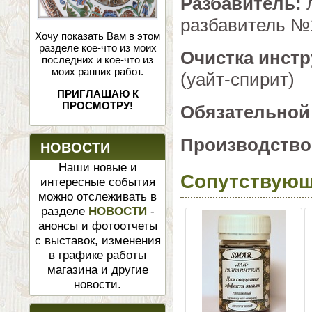
Разбавитель:
л
разбавитель №1
Хочу показать Вам в этом
разделе кое-что из моих
Очистка инст
последних и кое-что из
моих ранних работ.
(уайт-спирит)
ПРИГЛАШАЮ К
ПРОСМОТРУ!
Обязательной
Производство
НОВОСТИ
Наши новые и
Сопутствующ
интересные события
можно отслеживать в
разделе
НОВОСТИ
-
анонсы и фотоотчеты
с выставок, изменения
в графике работы
магазина и другие
новости.