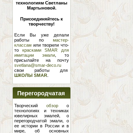
технологиям Светланы
Мартыновой.
Присоединяйтесь к
творчеству!
Если Вы уже делали
работы по
мастер-
классам
или творили что-
то
красками SMAR для
имитации эмали
, то
присылайте на почту
svetlana@smar-deco.ru
свои работы для
ШКОЛЫ SMAR
.
Перегородчатая
эмаль
Творческий
обзор
о
технологиях и техниках
ювелирных эмалей, о
перегородчатой эмали, о
ее истории в России и в
мире, об основных