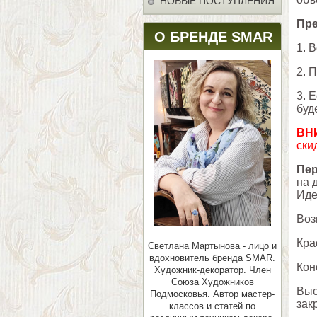
НОВЫЕ ПОСТУПЛЕНИЯ
Пре
О БРЕНДЕ SMAR
1. 
2. 
3. 
буд
ВН
ски
Пе
на 
Иде
Воз
Кра
Светлана Мартынова - лицо и
вдохновитель бренда SMAR.
Кон
Художник-декоратор. Член
Союза Художников
Выс
Подмосковья.
Автор мастер-
зак
классов и статей по