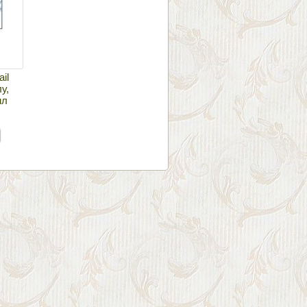
il
у,
мл