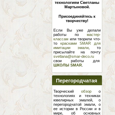
технологиям Светланы
Мартыновой.
Присоединяйтесь к
творчеству!
Если Вы уже делали
работы по
мастер-
классам
или творили что-
то
красками SMAR для
имитации эмали
, то
присылайте на почту
svetlana@smar-deco.ru
свои работы для
ШКОЛЫ SMAR
.
Перегородчатая
эмаль
Творческий
обзор
о
технологиях и техниках
ювелирных эмалей, о
перегородчатой эмали, о
ее истории в России и в
мире, об основных