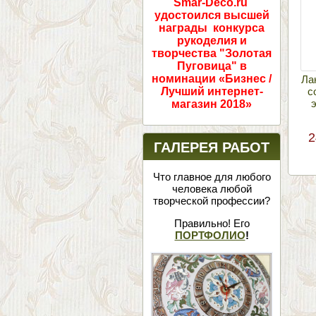
Smar-Deco.ru
удостоился высшей
награды конкурса
рукоделия и
творчества "Золотая
Пуговица" в
номинации «Бизнес /
Ла
с
Лучший интернет-
магазин 2018»
2
ГАЛЕРЕЯ РАБОТ
Что главное для любого
человека любой
творческой профессии?
Правильно! Его
ПОРТФОЛИО
!