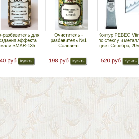
к-разбавитель для
Очиститель -
Контур PEBEO Vitra
оздания эффекта
разбавитель №1
по стеклу и металл
эмали SMAR-135
Сольвент
цвет Серебро, 20
40 руб
198 руб
520 руб