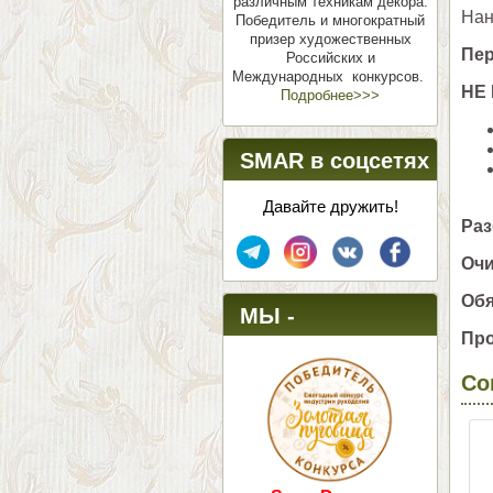
различным техникам декора.
Нан
Победитель и многократный
призер художественных
Пер
Российских и
Международных конкурсов.
НЕ
Подробнее>>>
SMAR в соцсетях
Давайте дружить!
Раз
Очи
Обя
МЫ -
Про
ПОБЕДИТЕЛИ!
Со