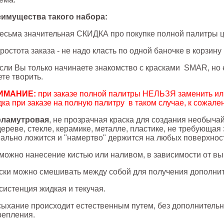
имущества такого набора:
Весьма значительная СКИДКА про покупке полной палитры ц
Простота заказа - не надо класть по одной баночке в корзину
Если Вы только начинаете знакомство с красками SMAR, но 
ете творить.
ИМАНИЕ:
при заказе полной палитры НЕЛЬЗЯ заменить или
дка при заказе на полную палитру в таком случае, к сожале
рламутровая
, не прозрачная краска для создания необыча
дереве, стекле, керамике, металле, пластике, не требующа
ально ложится и "намертво" держится на любых поверхнос
можно нанесение кистью или наливом, в зависимости от вы
ски можно смешивать между собой для получения дополнит
систенция жидкая и текучая.
ыхание происходит естественным путем, без дополнительн
репления.