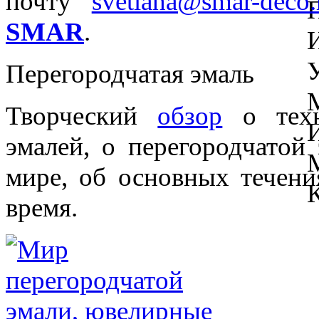
почту
svetlana@smar-deco.
SMAR
.
Перегородчатая эмаль
Творческий
обзор
о техн
эмалей, о перегородчатой
мире, об основных течени
время.