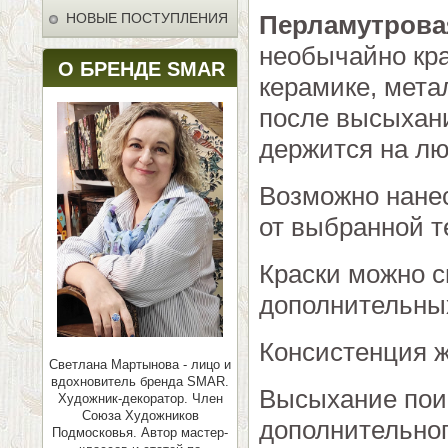
НОВЫЕ ПОСТУПЛЕНИЯ
Перламутрова
необычайно кра
О БРЕНДЕ SMAR
керамике, мета
после высыхани
держится на лю
Возможно нанес
от выбранной т
Краски можно 
дополнительных
Консистенция ж
Светлана Мартынова - лицо и
вдохновитель бренда SMAR.
Высыхание поис
Художник-декоратор. Член
Союза Художников
дополнительног
Подмосковья.
Автор мастер-