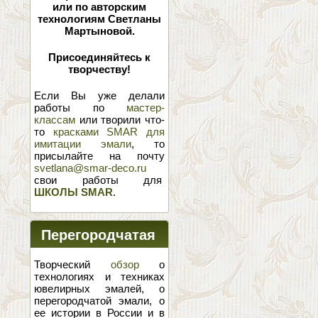
или по авторским
технологиям Светланы
Мартыновой.
Присоединяйтесь к
творчеству!
Если Вы уже делали
работы по
мастер-
классам
или творили что-
то
красками SMAR для
имитации эмали
, то
присылайте на почту
svetlana@smar-deco.ru
свои работы для
ШКОЛЫ SMAR
.
Перегородчатая
эмаль
Творческий
обзор
о
технологиях и техниках
ювелирных эмалей, о
перегородчатой эмали, о
ее истории в России и в