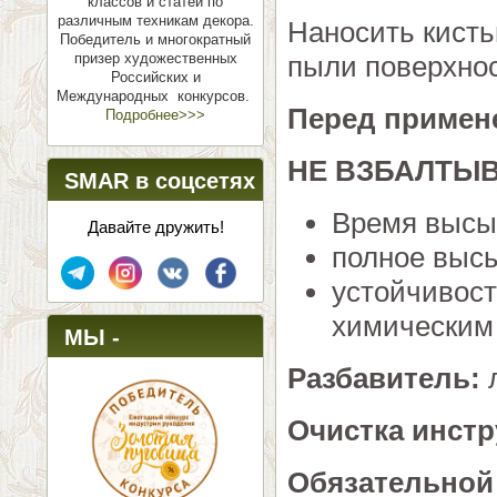
классов и статей по
различным техникам декора.
Наносить кисть
Победитель и многократный
призер художественных
пыли поверхнос
Российских и
Международных конкурсов.
Перед примен
Подробнее>>>
НЕ ВЗБАЛТЫВ
SMAR в соцсетях
Время высы
Давайте дружить!
полное высы
устойчивост
химическим 
МЫ -
Разбавитель:
л
ПОБЕДИТЕЛИ!
Очистка инст
Обязательной