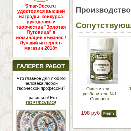
Smar-Deco.ru
Производство
удостоился высшей
награды конкурса
рукоделия и
Сопутствующ
творчества "Золотая
Пуговица" в
номинации «Бизнес /
Лучший интернет-
магазин 2018»
ГАЛЕРЕЯ РАБОТ
Что главное для любого
человека любой
творческой профессии?
Очиститель -
Л
разбавитель №1
Правильно! Его
Сольвент
ПОРТФОЛИО
!
198 руб