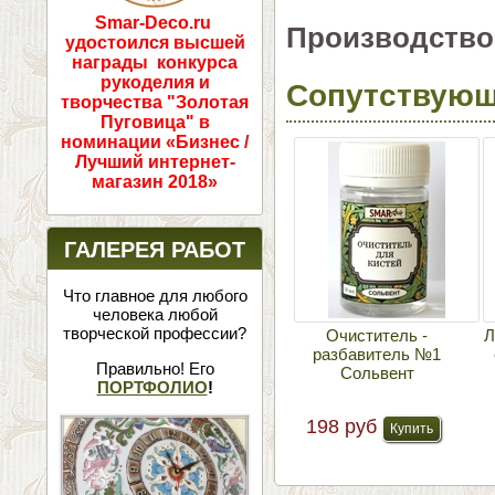
Smar-Deco.ru
Производство
удостоился высшей
награды конкурса
рукоделия и
Сопутствующ
творчества "Золотая
Пуговица" в
номинации «Бизнес /
Лучший интернет-
магазин 2018»
ГАЛЕРЕЯ РАБОТ
Что главное для любого
человека любой
творческой профессии?
Очиститель -
Л
разбавитель №1
Правильно! Его
Сольвент
ПОРТФОЛИО
!
198 руб