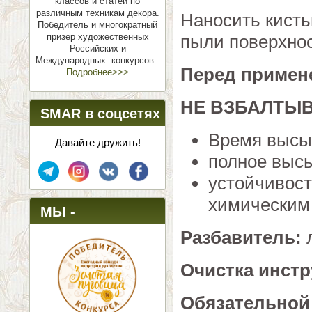
классов и статей по
различным техникам декора.
Наносить кисть
Победитель и многократный
призер художественных
пыли поверхнос
Российских и
Международных конкурсов.
Перед примен
Подробнее>>>
НЕ ВЗБАЛТЫВ
SMAR в соцсетях
Время высы
Давайте дружить!
полное высы
устойчивост
химическим 
МЫ -
Разбавитель:
л
ПОБЕДИТЕЛИ!
Очистка инст
Обязательной