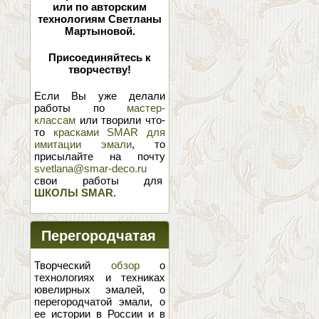
или по авторским
технологиям Светланы
Мартыновой.
Присоединяйтесь к
творчеству!
Если Вы уже делали
работы по
мастер-
классам
или творили что-
то
красками SMAR для
имитации эмали
, то
присылайте на почту
svetlana@smar-deco.ru
свои работы для
ШКОЛЫ SMAR
.
Перегородчатая
эмаль
Творческий
обзор
о
технологиях и техниках
ювелирных эмалей, о
перегородчатой эмали, о
ее истории в России и в