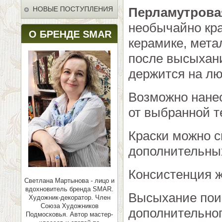
НОВЫЕ ПОСТУПЛЕНИЯ
Перламутрова
необычайно кра
О БРЕНДЕ SMAR
керамике, мета
после высыхани
держится на лю
Возможно нанес
от выбранной т
Краски можно 
дополнительных
Консистенция ж
Светлана Мартынова - лицо и
вдохновитель бренда SMAR.
Высыхание поис
Художник-декоратор. Член
Союза Художников
дополнительног
Подмосковья.
Автор мастер-