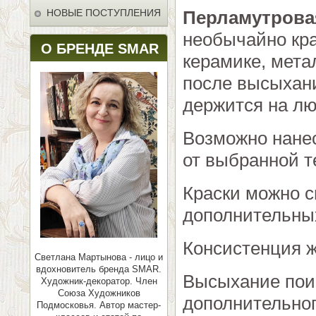
НОВЫЕ ПОСТУПЛЕНИЯ
Перламутрова
необычайно кра
О БРЕНДЕ SMAR
керамике, мета
после высыхани
держится на лю
Возможно нанес
от выбранной т
Краски можно 
дополнительных
Консистенция ж
Светлана Мартынова - лицо и
вдохновитель бренда SMAR.
Высыхание поис
Художник-декоратор. Член
Союза Художников
дополнительног
Подмосковья.
Автор мастер-