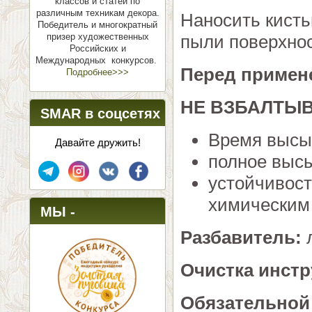
классов и статей по
различным техникам декора.
Наносить кисть
Победитель и многократный
призер художественных
пыли поверхнос
Российских и
Международных конкурсов.
Перед примен
Подробнее>>>
НЕ ВЗБАЛТЫВ
SMAR в соцсетях
Время высы
Давайте дружить!
полное высы
устойчивост
химическим 
МЫ -
Разбавитель:
л
ПОБЕДИТЕЛИ!
Очистка инст
Обязательной