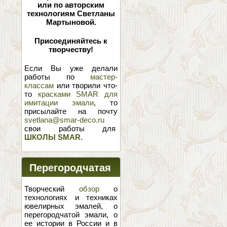
или по авторским
технологиям Светланы
Мартыновой.
Присоединяйтесь к
творчеству!
Если Вы уже делали
работы по
мастер-
классам
или творили что-
то
красками SMAR для
имитации эмали
, то
присылайте на почту
svetlana@smar-deco.ru
свои работы для
ШКОЛЫ SMAR
.
Перегородчатая
эмаль
Творческий
обзор
о
технологиях и техниках
ювелирных эмалей, о
перегородчатой эмали, о
ее истории в России и в