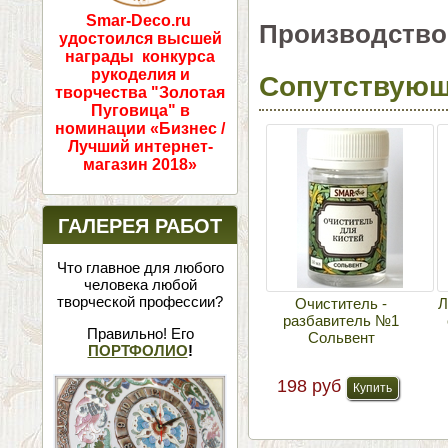
Smar-Deco.ru
Производство
удостоился высшей
награды конкурса
рукоделия и
Сопутствующ
творчества "Золотая
Пуговица" в
номинации «Бизнес /
Лучший интернет-
магазин 2018»
ГАЛЕРЕЯ РАБОТ
Что главное для любого
человека любой
творческой профессии?
Очиститель -
Л
разбавитель №1
Правильно! Его
Сольвент
ПОРТФОЛИО
!
198 руб