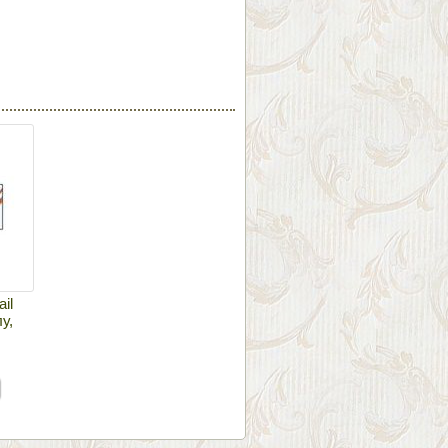
il
у,