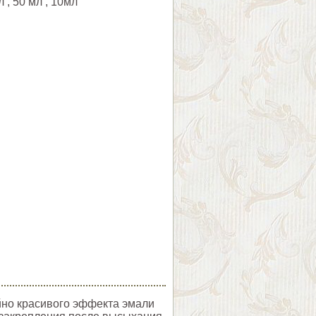
л , 50 мл , 10мл
йно красивого эффекта эмали