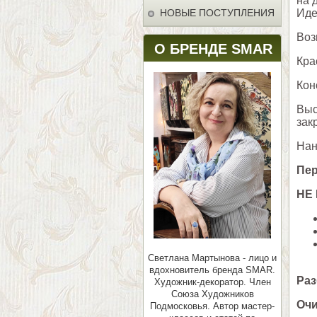
на 
НОВЫЕ ПОСТУПЛЕНИЯ
Иде
Воз
О БРЕНДЕ SMAR
Кра
Кон
Выс
зак
Нан
Пер
НЕ
Светлана Мартынова - лицо и
вдохновитель бренда SMAR.
Раз
Художник-декоратор. Член
Союза Художников
Очи
Подмосковья.
Автор мастер-