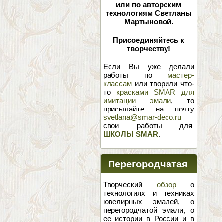
или по авторским
технологиям Светланы
Мартыновой.
Присоединяйтесь к
творчеству!
Если Вы уже делали
работы по
мастер-
классам
или творили что-
то
красками SMAR для
имитации эмали
, то
присылайте на почту
svetlana@smar-deco.ru
свои работы для
ШКОЛЫ SMAR
.
Перегородчатая
эмаль
Творческий
обзор
о
технологиях и техниках
ювелирных эмалей, о
перегородчатой эмали, о
ее истории в России и в