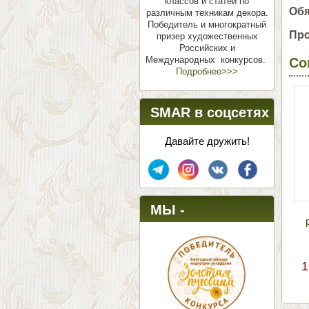
классов и статей по
Обя
различным техникам декора.
Победитель и многократный
Про
призер художественных
Российских и
Международных конкурсов.
Со
Подробнее>>>
SMAR в соцсетях
Давайте дружить!
МЫ -
ПОБЕДИТЕЛИ!
1