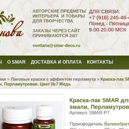
АВТОРСКИЕ ПРЕДМЕТЫ
ДЛЯ СВЯЗИ:
ИНТЕРЬЕРА И ТОВАРЫ
+7 (916) 245-46-
ДЛЯ ТВОРЧЕСТВА
Понед.- Пятниц
9.00-20.00 МСК
ЗАКАЗЫ ЧЕРЕЗ САЙТ
ПРИНИМАЮТСЯ 24/7
svetlana
@smar-deco.ru
Ы
О SMAR
ДОСТАВКА И ОПЛАТА
КОНТАКТЫ
ная
»
Лаковые краски с эффектом перламутр
»
Краска-лак 
и, Перламутровая. Цвет №7 Медь
Краска-лак SMAR дл
эмали, Перламутров
Артикул:
SMAR-P7
Производитель:
Великобри