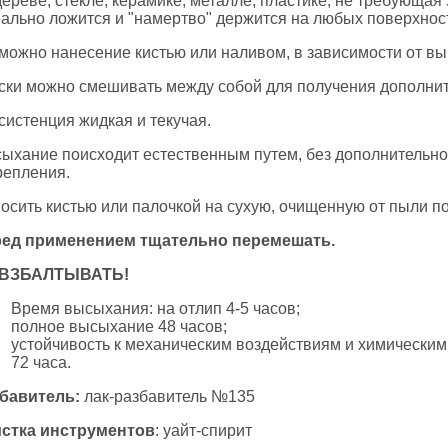
дереве, стекле, керамике, металле, пластике, не требующа
ально ложится и "намертво" держится на любых поверхнос
можно нанесение кистью или наливом, в зависимости от вы
ски можно смешивать между собой для получения дополнит
систенция жидкая и текучая.
ыхание поисходит естественным путем, без дополнительно
репления.
осить кистью или палочкой на сухую, очищенную от пыли п
ед применением тщательно перемешать
.
 ВЗБАЛТЫВАТЬ!
Время высыхания: на отлип 4-5 часов;
полное высыхание 48 часов;
устойчивость к механическим воздействиям и химическим
72 часа.
бавитель:
лак-разбавитель №135
стка инструментов
: уайт-спирит