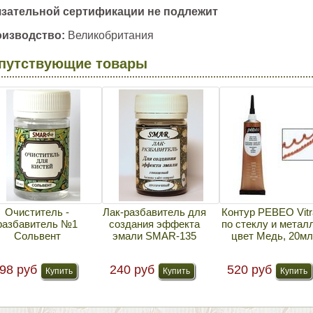
зательной сертификации не подлежит
изводство:
Великобритания
путствующие товары
Очиститель -
Лак-разбавитель для
Контур PEBEO Vitra
разбавитель №1
создания эффекта
по стеклу и металл
Сольвент
эмали SMAR-135
цвет Медь, 20мл
98 руб
240 руб
520 руб