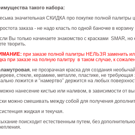
имущества такого набора:
Весьма значительная СКИДКА про покупке полной палитры ц
Простота заказа - не надо класть по одной баночке в корзину
Если Вы только начинаете знакомство с красками SMAR, но 
ете творить.
ИМАНИЕ:
при заказе полной палитры НЕЛЬЗЯ заменить или
дка при заказе на полную палитру в таком случае, к сожале
рламутровая
, не прозрачная краска для создания необыча
дереве, стекле, керамике, металле, пластике, не требующа
ально ложится и "намертво" держится на любых поверхнос
можно нанесение кистью или наливом, в зависимости от вы
ски можно смешивать между собой для получения дополнит
систенция жидкая и текучая.
ыхание поисходит естественным путем, без дополнительно
репления.