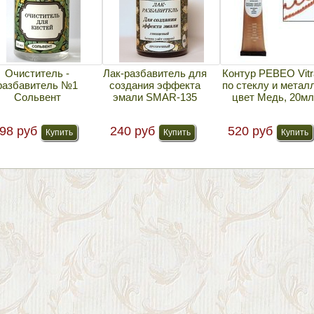
Очиститель -
Лак-разбавитель для
Контур PEBEO Vitra
разбавитель №1
создания эффекта
по стеклу и металл
Сольвент
эмали SMAR-135
цвет Медь, 20мл
98 руб
240 руб
520 руб