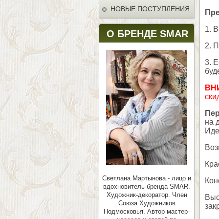
НОВЫЕ ПОСТУПЛЕНИЯ
Пре
1. 
О БРЕНДЕ SMAR
2. 
3. 
буд
ВН
ски
Пе
на 
Иде
Воз
Кра
Светлана Мартынова - лицо и
Кон
вдохновитель бренда SMAR.
Художник-декоратор. Член
Выс
Союза Художников
зак
Подмосковья.
Автор мастер-