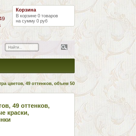
Корзина
В корзине
0
товаров
49
на сумму
0 руб
а
ра цветов, 49 оттенков, объем 50
ов, 49 оттенков,
е краски,
енки
K