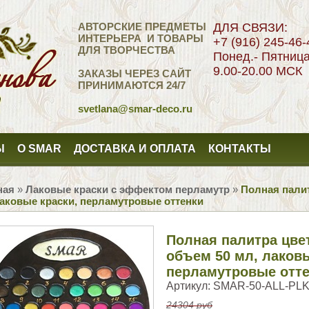
АВТОРСКИЕ ПРЕДМЕТЫ
ДЛЯ СВЯЗИ:
ИНТЕРЬЕРА И ТОВАРЫ
+7 (916) 245-46-
ДЛЯ ТВОРЧЕСТВА
Понед.- Пятниц
9.00-20.00 МСК
ЗАКАЗЫ ЧЕРЕЗ САЙТ
ПРИНИМАЮТСЯ 24/7
svetlana
@smar-deco.ru
Ы
О SMAR
ДОСТАВКА И ОПЛАТА
КОНТАКТЫ
ная
»
Лаковые краски с эффектом перламутр
»
Полная палит
лаковые краски, перламутровые оттенки
Полная палитра цвет
объем 50 мл, лаковы
перламутровые отт
Артикул:
SMAR-50-ALL-PL
24304 руб