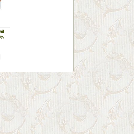
il
у,