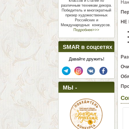
классов и статей по
Нан
различным техникам декора.
Победитель и многократный
Пер
призер художественных
Российских и
НЕ
Международных конкурсов.
Подробнее>>>
SMAR в соцсетях
Раз
Давайте дружить!
Очи
Обя
Про
МЫ -
Со
ПОБЕДИТЕЛИ!