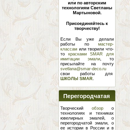
или по авторским
технологиям Светланы
Мартыновой.
Присоединяйтесь к
творчеству!
Если Вы уже делали
работы по
мастер-
классам
или творили что-
то
красками SMAR для
имитации эмали
, то
присылайте на почту
svetlana@smar-deco.ru
свои работы для
ШКОЛЫ SMAR
.
Перегородчатая
эмаль
Творческий
обзор
о
технологиях и техниках
ювелирных эмалей, о
перегородчатой эмали, о
ее истории в России и в