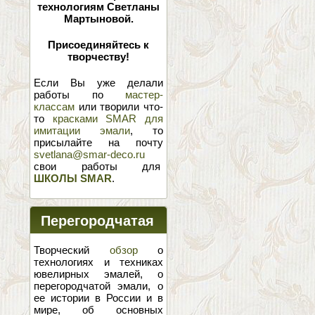
технологиям Светланы
Мартыновой.
Присоединяйтесь к
творчеству!
Если Вы уже делали
работы по
мастер-
классам
или творили что-
то
красками SMAR для
имитации эмали
, то
присылайте на почту
svetlana@smar-deco.ru
свои работы для
ШКОЛЫ SMAR
.
Перегородчатая
эмаль
Творческий
обзор
о
технологиях и техниках
ювелирных эмалей, о
перегородчатой эмали, о
ее истории в России и в
мире, об основных