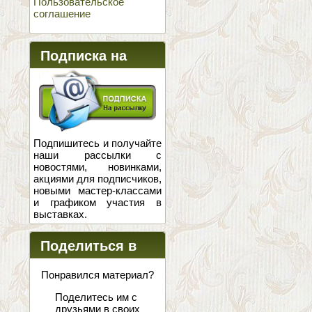
Пользовательское
соглашение
Подписка на
новости
Подпишитесь и получайте
наши рассылки с
новостями, новинками,
акциями для подписчиков,
новыми мастер-классами
и графиком участия в
выставках.
Поделиться в
соцсетях
Понравился материал?
Поделитесь им с
друзьями в своих