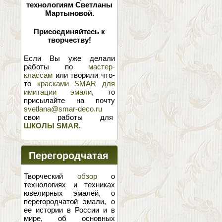
технологиям Светланы
Мартыновой.
Присоединяйтесь к
творчеству!
Если Вы уже делали
работы по
мастер-
классам
или творили что-
то
красками SMAR для
имитации эмали
, то
присылайте на почту
svetlana@smar-deco.ru
свои работы для
ШКОЛЫ SMAR
.
Перегородчатая
эмаль
Творческий
обзор
о
технологиях и техниках
ювелирных эмалей, о
перегородчатой эмали, о
ее истории в России и в
мире, об основных