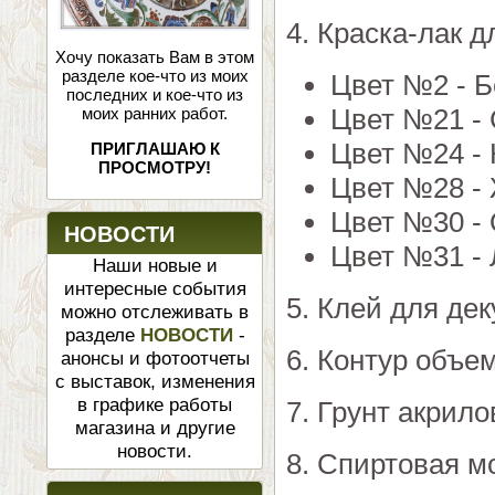
4. Краска-лак 
Хочу показать Вам в этом
разделе кое-что из моих
Цвет №2 - Б
последних и кое-что из
Цвет №21 - 
моих ранних работ.
Цвет №24 - 
ПРИГЛАШАЮ К
ПРОСМОТРУ!
Цвет №28 - 
Цвет №30 - 
НОВОСТИ
Цвет №31 - 
Наши новые и
интересные события
5. Клей для де
можно отслеживать в
разделе
НОВОСТИ
-
6. Контур объ
анонсы и фотоотчеты
с выставок, изменения
в графике работы
7. Грунт акрил
магазина и другие
новости.
8. Спиртовая м