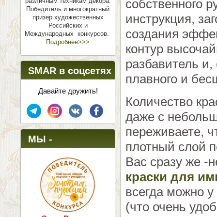
собственного р
различным техникам декора.
Победитель и многократный
инструкция, заг
призер художественных
Российских и
создания эффек
Международных конкурсов.
Подробнее>>>
контур высочайш
разбавитель и,
SMAR в соцсетях
плавного и бес
Давайте дружить!
Количество кра
даже с небольш
переживаете, ч
МЫ -
плотный слой п
ПОБЕДИТЕЛИ!
Вас сразу же -
краски для им
всегда можно у
(что очень удо