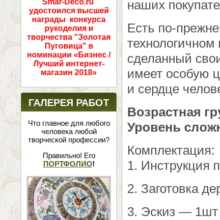
наших покупате
Smar-Deco.ru
удостоился высшей
награды конкурса
Есть по-прежн
рукоделия и
творчества "Золотая
технологичном 
Пуговица" в
номинации «Бизнес /
сделанный свои
Лучший интернет-
имеет особую ц
магазин 2018»
и сердце челов
ГАЛЕРЕЯ РАБОТ
Возрастная гр
Что главное для любого
Уровень слож
человека любой
творческой профессии?
Комплектация:
Правильно! Его
1. Инструкция 
ПОРТФОЛИО
!
2. Заготовка д
3. Эскиз — 1шт