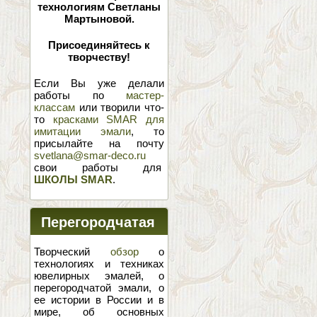
технологиям Светланы
Мартыновой.
Присоединяйтесь к
творчеству!
Если Вы уже делали
работы по
мастер-
классам
или творили что-
то
красками SMAR для
имитации эмали
, то
присылайте на почту
svetlana@smar-deco.ru
свои работы для
ШКОЛЫ SMAR
.
Перегородчатая
эмаль
Творческий
обзор
о
технологиях и техниках
ювелирных эмалей, о
перегородчатой эмали, о
ее истории в России и в
мире, об основных