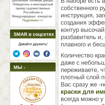
В наборе есть 
различным техникам декора.
Победитель и многократный
собственного р
призер художественных
Российских и
инструкция, заг
Международных конкурсов.
Подробнее>>>
создания эффек
контур высочайш
SMAR в соцсетях
разбавитель и,
плавного и бес
Давайте дружить!
Количество кра
даже с небольш
МЫ -
переживаете, ч
плотный слой п
ПОБЕДИТЕЛИ!
Вас сразу же -
краски для им
всегда можно у