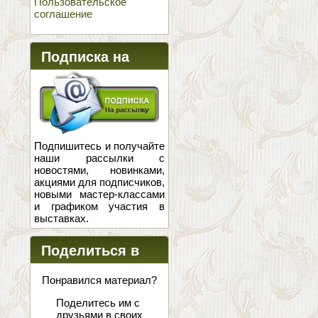
Пользовательское
соглашение
Подписка на
новости
Подпишитесь и получайте
наши рассылки с
новостями, новинками,
акциями для подписчиков,
новыми мастер-классами
и графиком участия в
выставках.
Поделиться в
соцсетях
Понравился материал?
Поделитесь им с
друзьями в своих