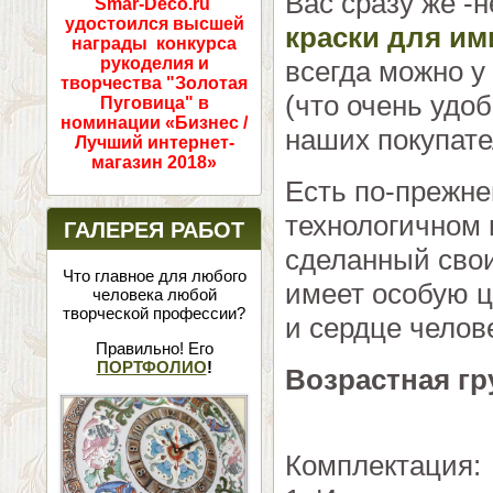
Вас сразу же -
Smar-Deco.ru
удостоился высшей
краски для им
награды конкурса
рукоделия и
всегда можно у
творчества "Золотая
(что очень удо
Пуговица" в
номинации «Бизнес /
наших покупате
Лучший интернет-
магазин 2018»
Есть по-прежн
технологичном 
ГАЛЕРЕЯ РАБОТ
сделанный свои
Что главное для любого
имеет особую ц
человека любой
творческой профессии?
и сердце челов
Правильно! Его
ПОРТФОЛИО
!
Возрастная гр
Комплектация: