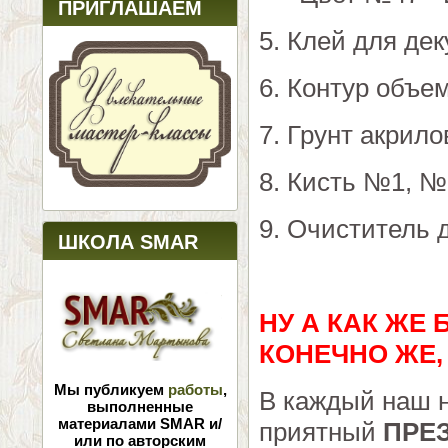
ПРИГЛАШАЕМ
5. Клей для де
6. Контур объ
7. Грунт акрил
8. Кисть №1, №
9. Очиститель 
ШКОЛА SMAR
НУ А КАК ЖЕ 
КОНЕЧНО ЖЕ,
Мы публикуем
работы
,
В каждый наш н
выполненные
материалами SMAR и/
приятный
ПРЕ
или по авторским