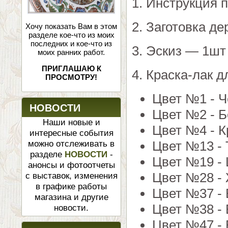
1. Инструкция 
2. Заготовка д
Хочу показать Вам в этом
разделе кое-что из моих
последних и кое-что из
3. Эскиз — 1шт
моих ранних работ.
ПРИГЛАШАЮ К
4. Краска-лак 
ПРОСМОТРУ!
Цвет №1 - Ч
НОВОСТИ
Цвет №2 - Б
Наши новые и
Цвет №4 - К
интересные события
Цвет №13 - 
можно отслеживать в
разделе
НОВОСТИ
-
Цвет №19 -
анонсы и фотоотчеты
Цвет №28 - 
с выставок, изменения
в графике работы
Цвет №37 -
магазина и другие
Цвет №38 - 
новости.
Цвет №47 - 