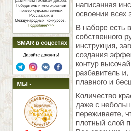
различным техникам декора.
написанная инс
Победитель и многократный
призер художественных
освоении всех 
Российских и
Международных конкурсов.
В наборе есть 
Подробнее>>>
собственного р
SMAR в соцсетях
инструкция, заг
создания эффек
Давайте дружить!
контур высочайш
разбавитель и,
плавного и бес
МЫ -
Количество кра
ПОБЕДИТЕЛИ!
даже с небольш
переживаете, ч
плотный слой п