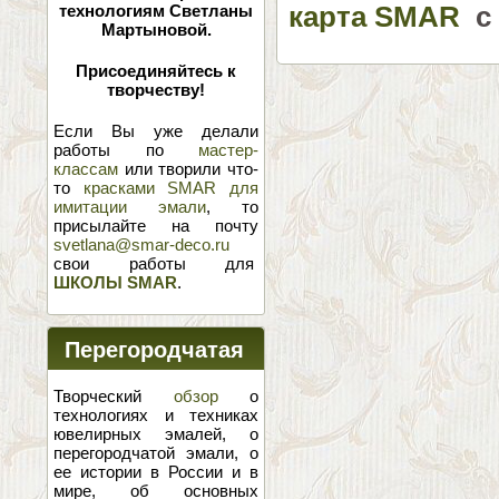
карта SMAR
с 
технологиям Светланы
Мартыновой.
Присоединяйтесь к
творчеству!
Если Вы уже делали
работы по
мастер-
классам
или творили что-
то
красками SMAR для
имитации эмали
, то
присылайте на почту
svetlana@smar-deco.ru
свои работы для
ШКОЛЫ SMAR
.
Перегородчатая
эмаль
Творческий
обзор
о
технологиях и техниках
ювелирных эмалей, о
перегородчатой эмали, о
ее истории в России и в
мире, об основных