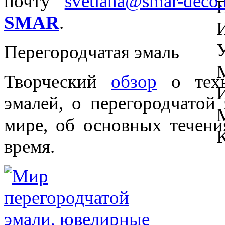
почту
svetlana@smar-deco.
SMAR
.
Перегородчатая эмаль
Творческий
обзор
о техн
эмалей, о перегородчатой
мире, об основных течени
время.