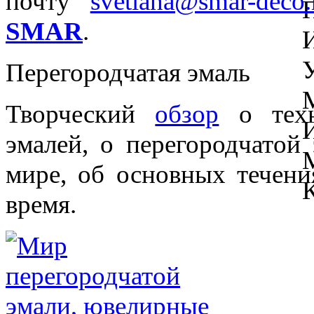
почту
svetlana@smar-deco.
SMAR
.
Перегородчатая эмаль
Творческий
обзор
о техн
эмалей, о перегородчатой
мире, об основных течени
время.