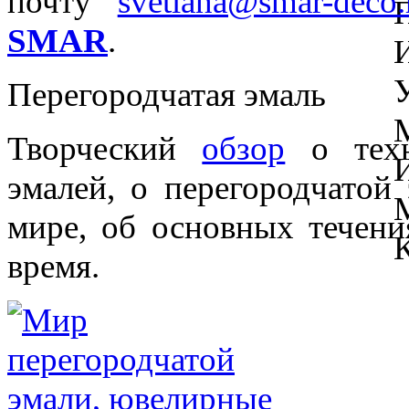
почту
svetlana@smar-deco.
SMAR
.
Перегородчатая эмаль
Творческий
обзор
о техн
эмалей, о перегородчатой
мире, об основных течени
время.