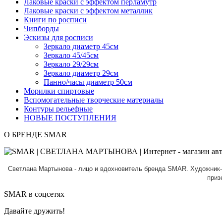
Лаковые краски с эффектом перламутр
Лаковые краски с эффектом металлик
Книги по росписи
Чипборды
Эскизы для росписи
Зеркало диаметр 45см
Зеркало 45/45см
Зеркало 29/29см
Зеркало диаметр 29см
Панно/часы диаметр 50см
Морилки спиртовые
Вспомогательные творческие материалы
Контуры рельефные
НОВЫЕ ПОСТУПЛЕНИЯ
О БРЕНДЕ SMAR
Светлана Мартынова - лицо и вдохновитель бренда SMAR.
Художник-
приз
SMAR в соцсетях
Давайте дружить!