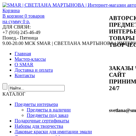
Корзина
В корзине
0
товаров
АВТОРС
на сумму
0 р.
ПРЕДМЕ
ДЛЯ СВЯЗИ:
ИНТЕРЬ
+7 (916) 245-46-49
ТОВАРЫ
Понед.- Пятница
9.00-20.00 МСК
SMAR | СВЕТЛАНА МАРТЫНОВА | ИНТЕ
ТВОРЧЕ
Главная
Мастер-классы
О SMAR
ЗАКАЗЫ 
Доставка и оплата
САЙТ
Контакты
ПРИНИ
24/7
КАТАЛОГ
Предметы интерьера
Предметы в наличии
svetlana
@sma
Предметы под заказ
Подарочные сертификаты
Наборы для творчества
Лаковые краски для имитации эмали