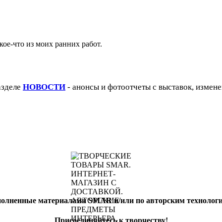
кое-что из моих ранних работ.
азделе
НОВОСТИ
- анонсы и фотоотчеты с выставок, измене
полненные материалами SMAR и/или по авторским техноло
Присоединяйтесь к творчеству!