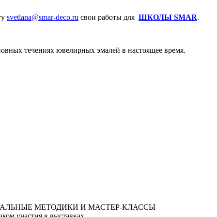
ту
svetlana@smar-deco.ru
свои работы для
ШКОЛЫ SMAR
.
сновных течениях ювелирных эмалей в настоящее время.
ком участия в выставках.