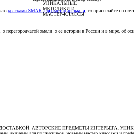
о-то
красками SMAR для имитации эмали
, то присылайте на поч
 о перегородчатой эмали, о ее истории в России и в мире, об о
ми, акциями для подписчиков, новыми мастер-классами и графи