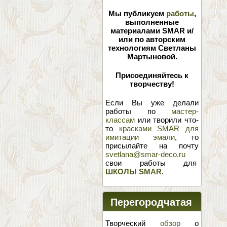
Мы публикуем
работы
,
выполненные
материалами SMAR и/
или по авторским
технологиям Светланы
Мартыновой.
Присоединяйтесь к
творчеству!
Если Вы уже делали
работы по
мастер-
классам
или творили что-
то
красками SMAR для
имитации эмали
, то
присылайте на почту
svetlana@smar-deco.ru
свои работы для
ШКОЛЫ SMAR
.
Перегородчатая
эмаль
Творческий
обзор
о