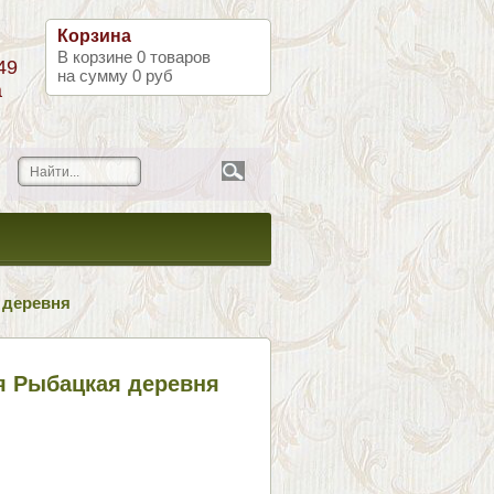
Корзина
В корзине
0
товаров
49
на сумму
0 руб
а
 деревня
я Рыбацкая деревня