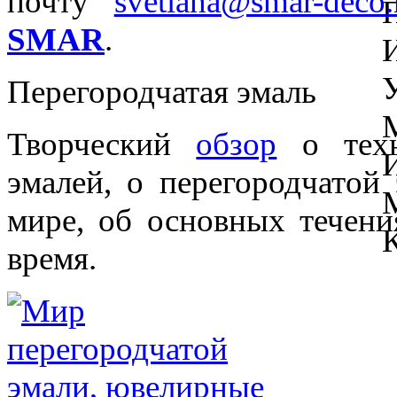
почту
svetlana@smar-deco.
SMAR
.
Перегородчатая эмаль
Творческий
обзор
о техн
эмалей, о перегородчатой
мире, об основных течени
время.