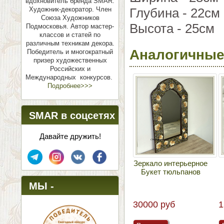
вдохновитель бренда SMAR.
Художник-декоратор. Член
Глубина - 22см
Союза Художников
Высота - 25см
Подмосковья.
Автор мастер-
классов и статей по
различным техникам декора.
Аналогичные
Победитель и многократный
призер художественных
Российских и
Международных конкурсов.
Подробнее>>>
SMAR в соцсетях
Давайте дружить!
Зеркало интерьерное
Букет тюльпанов
МЫ -
Нет в наличии.
30000 руб
1
ПОБЕДИТЕЛИ!