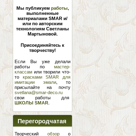
Мы публикуем
работы
,
выполненные
материалами SMAR и/
или по авторским
технологиям Светланы
Мартыновой.
Присоединяйтесь к
творчеству!
Если Вы уже делали
работы по
мастер-
классам
или творили что-
то
красками SMAR для
имитации эмали
, то
присылайте на почту
svetlana@smar-deco.ru
свои работы для
ШКОЛЫ SMAR
.
Перегородчатая
эмаль
Творческий
обзор
о