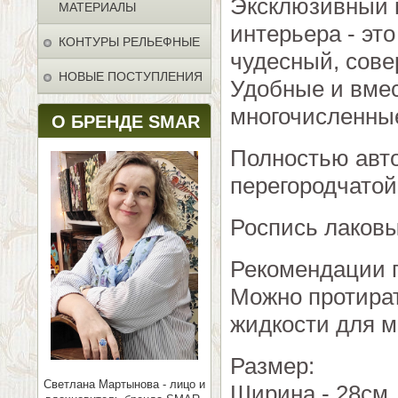
Эксклюзивный 
МАТЕРИАЛЫ
интерьера - эт
КОНТУРЫ РЕЛЬЕФНЫЕ
чудесный, сове
НОВЫЕ ПОСТУПЛЕНИЯ
Удобные и вме
многочисленные
О БРЕНДЕ SMAR
Полностью авто
перегородчатой
Роспись лаков
Рекомендации п
Можно протират
жидкости для м
Размер:
Светлана Мартынова - лицо и
Ширина - 28см